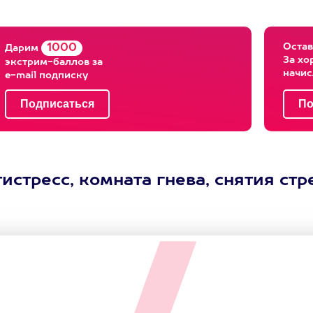
Остав
1000
Дарим
За хо
экстрим-баллов за
начи
e-mail подписку
истресс, комната гнева, снятия стр