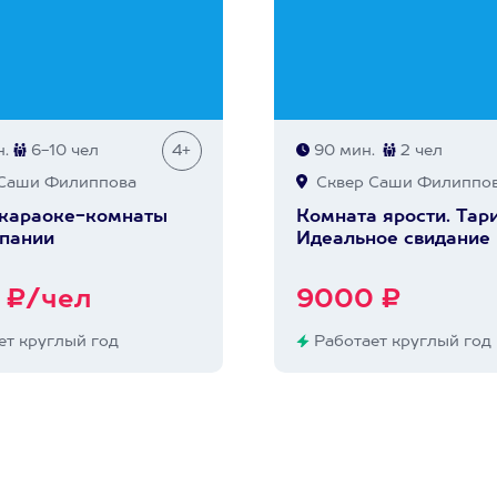
.
6-10 чел
4+
90 мин.
2 чел
Саши Филиппова
Сквер Саши Филиппо
 караоке-комнаты
Комната ярости. Тар
пании
Идеальное свидание
 ₽/чел
9000 ₽
т круглый год
Работает круглый год