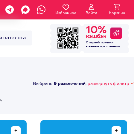
Избранное
Войти
Корзина
10%
кэшбэк
и каталога
С первой покупки
в нашем
приложении
Выбрано
9 развлечений
,
развернуть фильтр
,