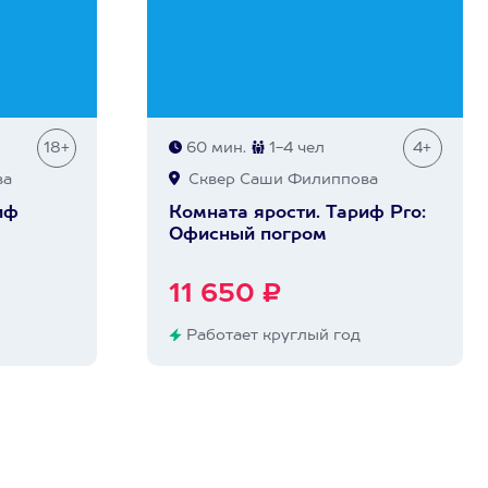
18+
60 мин.
1-4 чел
4+
ва
Сквер Саши Филиппова
иф
Комната ярости. Тариф Pro:
Офисный погром
11 650 ₽
Работает круглый год