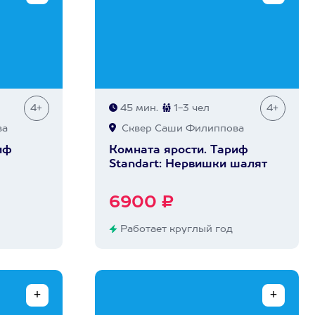
4+
45 мин.
1-3 чел
4+
ва
Сквер Саши Филиппова
иф
Комната ярости. Тариф
Standart: Нервишки шалят
6900 ₽
Работает круглый год