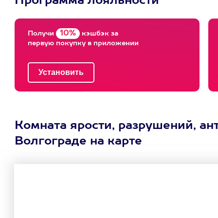
Программа лояльности
10%
Получи
кэшбэк за
первую покупку в приложении
Комната ярости, разрушений, ант
Волгограде на карте