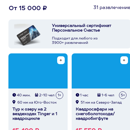
31 развлечени
От 15 000 ₽
Универсальный сертификат
Персональное Счастье
Подходит для любого из
3900+ развлечений
40 мин.
2-10 чел
1+
1 час
1-6 чел
5+
60 км на Юго-Восток
51 км на Северо-Запад
Тур к озеру на 2
Квадросафари на
вездеходах Tinger и 1
снегоболотоходе/
квадроцикле
квадробигфуте