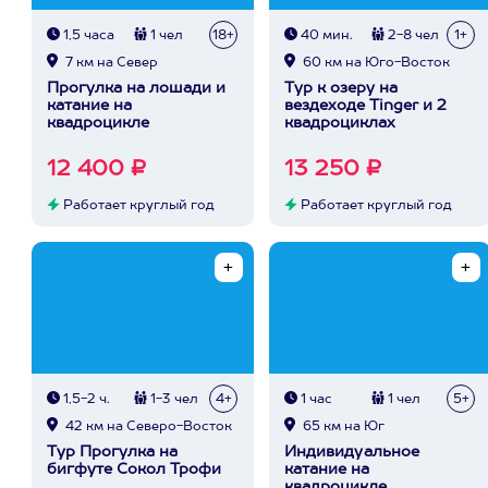
1,5 часа
1 чел
18+
40 мин.
2-8 чел
1+
7 км на Север
60 км на Юго-Восток
Прогулка на лошади и
Тур к озеру на
катание на
вездеходе Tinger и 2
квадроцикле
квадроциклах
12 400 ₽
13 250 ₽
Работает круглый год
Работает круглый год
1,5-2 ч.
1-3 чел
4+
1 час
1 чел
5+
42 км на Северо-Восток
65 км на Юг
Тур Прогулка на
Индивидуальное
бигфуте Сокол Трофи
катание на
квадроцикле.