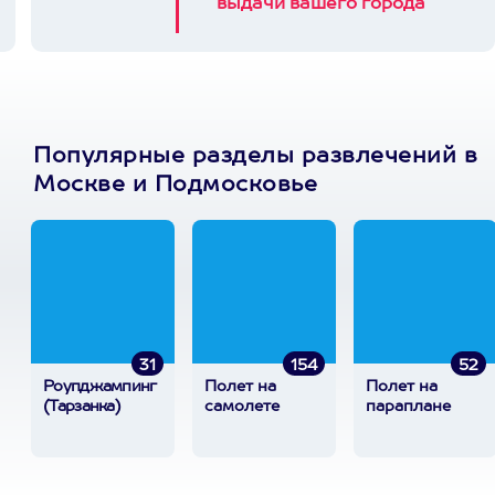
выдачи вашего города
Популярные разделы развлечений в
Москве и Подмосковье
31
154
52
Роупджампинг
Полет на
Полет на
(Тарзанка)
самолете
параплане