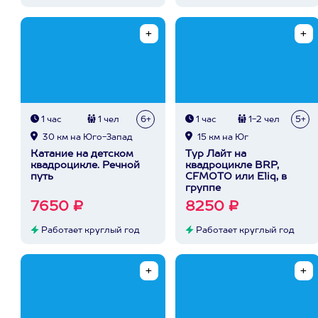
1 час
1 чел
6+
1 час
1-2 чел
5+
30 км на Юго-Запад
15 км на Юг
Катание на детском
Тур Лайт на
квадроцикле. Речной
квадроцикле BRP,
путь
CFMOTO или Eliq, в
группе
7650 ₽
8250 ₽
Работает круглый год
Работает круглый год