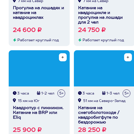
7 км на Север
7 км на Север
Прогулка на лошадях и
Катание на
катание на
квадроцикле и
квадроциклах
прогулка на лошади
для 2 чел
24 600 ₽
24 750 ₽
Работает круглый год
Работает круглый год
3 часа
1-2 чел
5+
3 часа
1-3 чел
5+
15 км на Юг
51 км на Северо-Запад
Квадротур с пикником.
Катание на
Катание на BRP или
снегоболотоходе /
Eliq
квадробигфуте по
бездорожью
25 900 ₽
28 250 ₽