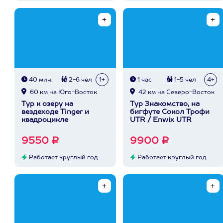
40 мин.
2-6 чел
1+
1 час
1-5 чел
4+
60 км на Юго-Восток
42 км на Северо-Восток
Тур к озеру на
Тур Знакомство, на
вездеходе Tinger и
бигфуте Сокол Трофи
квадроцикле
UTR / Enwix UTR
9550 ₽
9900 ₽
Работает круглый год
Работает круглый год