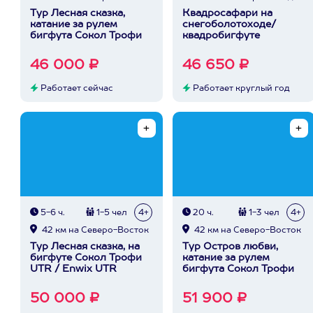
Тур Лесная сказка,
Квадросафари на
катание за рулем
снегоболотоходе/
бигфута Сокол Трофи
квадробигфуте
46 000 ₽
46 650 ₽
Работает сейчас
Работает круглый год
5-6 ч.
1-5 чел
4+
20 ч.
1-3 чел
4+
42 км на Северо-Восток
42 км на Северо-Восток
Тур Лесная сказка, на
Тур Остров любви,
бигфуте Сокол Трофи
катание за рулем
UTR / Enwix UTR
бигфута Сокол Трофи
50 000 ₽
51 900 ₽