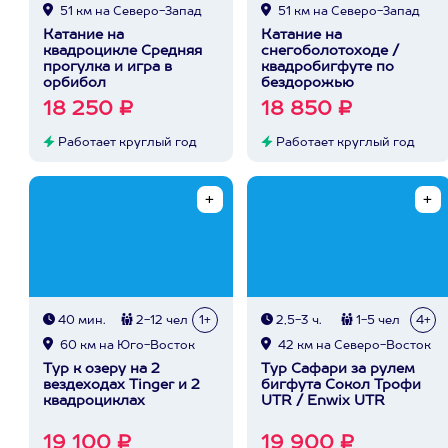
51 км на Северо-Запад
51 км на Северо-Запад
Катание на
Катание на
квадроцикле Средняя
снегоболотоходе /
прогулка и игра в
квадробигфуте по
орбибол
бездорожью
18 250 ₽
18 850 ₽
Работает круглый год
Работает круглый год
40 мин.
2-12 чел
1+
2,5-3 ч.
1-5 чел
4+
60 км на Юго-Восток
42 км на Северо-Восток
Тур к озеру на 2
Тур Сафари за рулем
вездеходах Tinger и 2
бигфута Сокол Трофи
квадроциклах
UTR / Enwix UTR
19 100 ₽
19 900 ₽