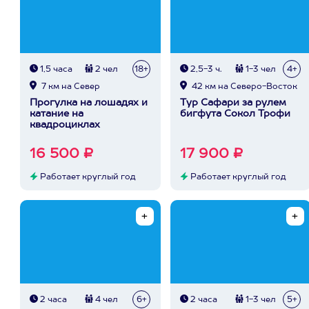
1,5 часа
2 чел
18+
2,5-3 ч.
1-3 чел
4+
7 км на Север
42 км на Северо-Восток
Прогулка на лошадях и
Тур Сафари за рулем
катание на
бигфута Сокол Трофи
квадроциклах
16 500 ₽
17 900 ₽
Работает круглый год
Работает круглый год
2 часа
4 чел
6+
2 часа
1-3 чел
5+