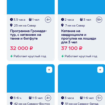
3,5 часа
1 чел
4+
2 часа
3 чел
18+
25 км на Север
7 км на Север
Программа Громада-
Катание на
тур, с катанием на
квадроцикле и
танке и бигфуте
прогулка на лошади
для 3 чел
32 000 ₽
37 100 ₽
Работает круглый год
Работает круглый год
5-6 ч.
1-3 чел
4+
3 часа
1-6 чел
5+
42 км на Северо-Восток
51 км на Северо-Запад