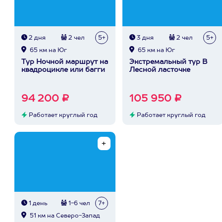
2 дня
2 чел
5+
3 дня
2 чел
5+
65 км на Юг
65 км на Юг
Тур Ночной маршрут на
Экстремальный тур В
квадроцикле или багги
Лесной ласточке
94 200 ₽
105 950 ₽
Работает круглый год
Работает круглый год
1 день
1-6 чел
7+
51 км на Северо-Запад