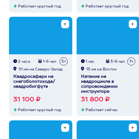
Работает круглый год
Работает круглый год
2 часа
1-6 чел
5+
1 час
3-6 чел
7+
51 км на Северо-Запад
15 км на Восток
Квадросафари на
Катание на
снегоболотоходе/
квадроцикле в
квадробигфуте
сопровождении
инструктора
31 100 ₽
31 800 ₽
Работает круглый год
Работает сейчас