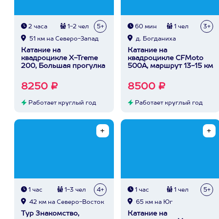
2 часа
1-2 чел
5+
60 мин
1 чел
3+
51 км на Северо-Запад
д. Богданиха
Катание на
Катание на
квадроцикле X-Treme
квадроцикле CFMoto
200, Большая прогулка
500A, маршрут 13-15 км
8250 ₽
8500 ₽
Работает круглый год
Работает круглый год
1 час
1-3 чел
4+
1 час
1 чел
5+
42 км на Северо-Восток
65 км на Юг
Тур Знакомство,
Катание на