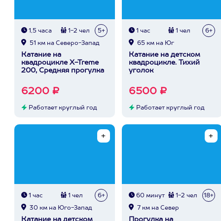
1,5 часа
1-2 чел
5+
1 час
1 чел
6+
51 км на Северо-Запад
65 км на Юг
Катание на
Катание на детском
квадроцикле X-Treme
квадроцикле. Тихий
200, Средняя прогулка
уголок
6200 ₽
6500 ₽
Работает круглый год
Работает круглый год
1 час
1 чел
6+
60 минут
1-2 чел
18+
30 км на Юго-Запад
7 км на Север
Катание на детском
Прогулка на