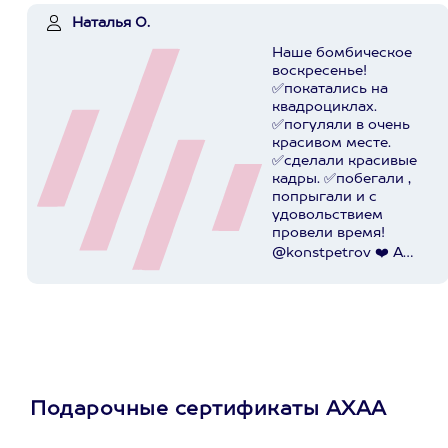
Наталья О.
Наше бомбическое
воскресенье!
✅покатались на
квадроциклах.
✅погуляли в очень
красивом месте.
✅сделали красивые
кадры. ✅побегали ,
попрыгали и с
удовольствием
провели время!
@konstpetrov ❤️ А
катались мы от
@axaa.ru
Пост в
instagram.com
Подарочные сертификаты АХАА