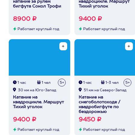
катание за рулем
квадроцикле. Маршрут
бигфута Сокол Трофи
Тихий уголок
8900 ₽
9400 ₽
Работает круглый год
Работает круглый год
1 час
1 чел
5+
1 час
1-3 чел
5+
30 км на Юго-Запад
51 км на Северо-Запад
Катание на
Катание на
квадроцикле. Маршрут
снегоболотоходе /
Тихий уголок
квадробигфуте по
бездорожью
9400 ₽
9450 ₽
Работает круглый год
Работает круглый год