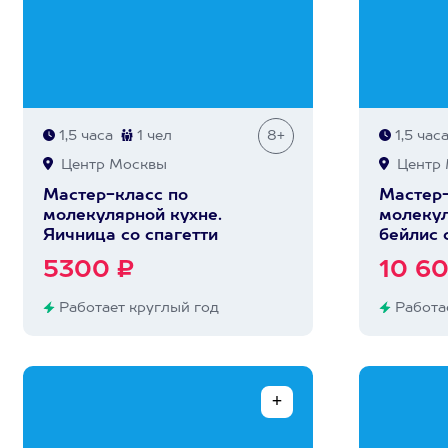
1,5 часа
1 чел
8+
1,5 час
Центр Москвы
Центр 
Мастер-класс по
Мастер-
молекулярной кухне.
молекул
Яичница со спагетти
бейлис 
5300 ₽
10 6
Работает круглый год
Работае