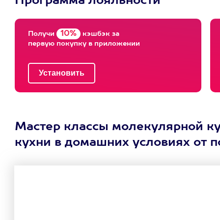
Программа лояльности
10%
Получи
кэшбэк за
первую покупку в приложении
Мастер классы молекулярной ку
кухни в домашних условиях от п