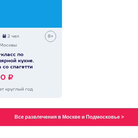
а
2 чел
8+
Москвы
класс по
ярной кухне.
 со спагетти
00 ₽
т круглый год