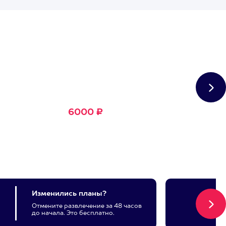
Сертификат
Большое Счастье
Подходит для любого из
1500+ развлечений
6000 ₽
Изменились планы?
Отмените развлечение за 48 часов
до начала. Это бесплатно.