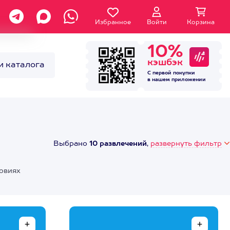
Избранное
Войти
Корзина
10%
кэшбэк
и каталога
С первой покупки
в нашем
приложении
Выбрано
10 развлечений
,
развернуть фильтр
овиях