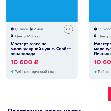
1,5 часа
2 чел
8+
1,5 час
Центр Москвы
Центр 
Мастер-класс по
Мастер-
молекулярной кухне. Сорбет
молекул
пинаколада
Яичница
10 600 ₽
10 6
Работает круглый год
Работае