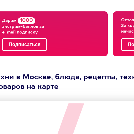
Остав
1000
Дарим
За хо
экстрим-баллов за
начи
e-mail подписку
хни в Москве, блюда, рецепты, те
оваров на карте