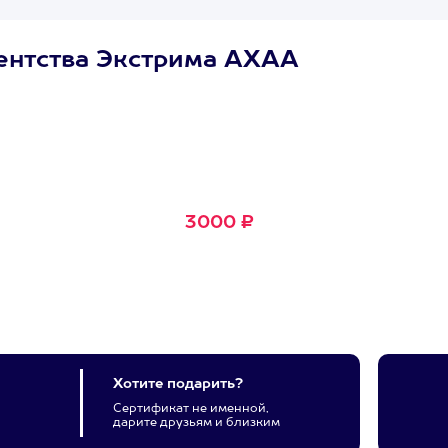
ентства Экстрима АХАА
Сертификат
Маленькое Счастье
Подходит для любого из
600+ развлечений
3000 ₽
Хотите подарить?
Сертификат не именной,
дарите друзьям и близким