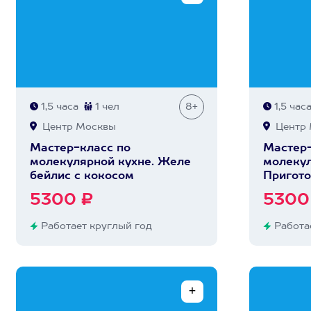
1,5 часа
1 чел
8+
1,5 час
Центр Москвы
Центр 
Мастер-класс по
Мастер-
молекулярной кухне. Желе
молекул
бейлис с кокосом
Пригото
5300 ₽
5300
Работает круглый год
Работае