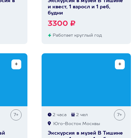
сия в
Экскурсия в музей В Тишине
и квест, 1 взросл и 1 реб,
будни
3300 ₽
Работает круглый год
7+
2 часа
2 чел
7+
Юго-Восток Москвы
ай
Экскурсия в музей В Тишине