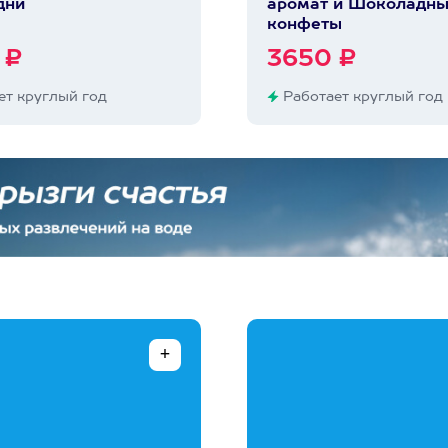
дни
аромат и Шоколадн
конфеты
 ₽
3650 ₽
т круглый год
Работает круглый год