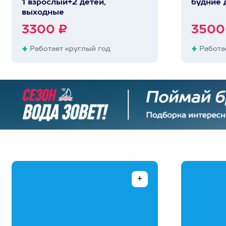
1 взрослый+2 детей,
будние 
выходные
3300 ₽
3500
Работает круглый год
Работае