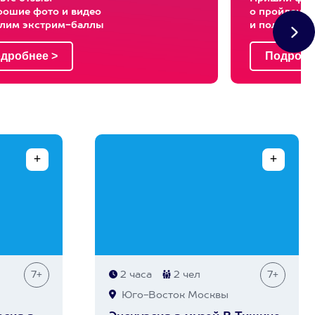
рошие фото и видео
о пройденны
слим экстрим-баллы
и получи эк
7+
2 часа
2 чел
7+
Юго-Восток Москвы