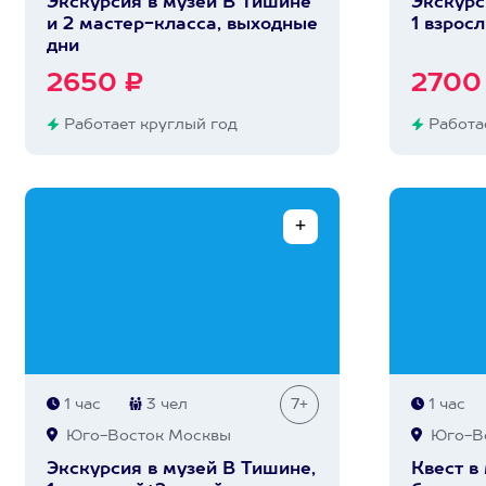
Экскурсия в музей В Тишине
Экскурс
и 2 мастер-класса, выходные
1 взрос
дни
2650 ₽
2700
Работает круглый год
Работае
1 час
3 чел
7+
1 час
Юго-Восток Москвы
Юго-Во
Экскурсия в музей В Тишине,
Квест в