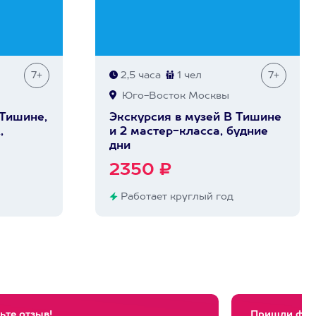
7+
2,5 часа
1 чел
7+
Юго-Восток Москвы
 Тишине,
Экскурсия в музей В Тишине
,
и 2 мастер-класса, будние
дни
2350 ₽
Работает круглый год
ьте отзыв!
Пришли фото