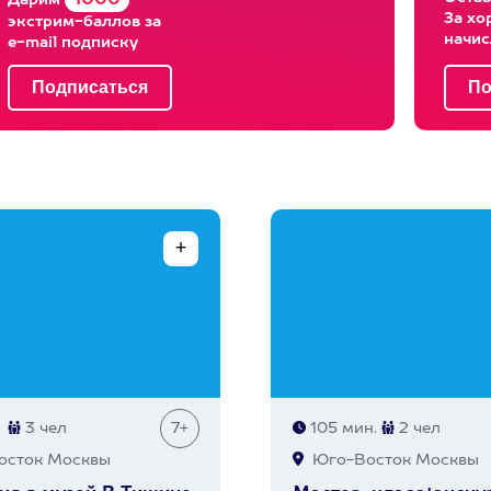
1000
Дарим
За хо
экстрим-баллов за
начи
e-mail подписку
3 чел
7+
105 мин.
2 чел
сток Москвы
Юго-Восток Москвы