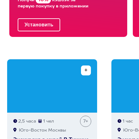
10%
Получи
кэшбэк за
первую покупку в приложении
2,5 часа
1 чел
7+
1 час
Юго-Восток Москвы
Юго-Во