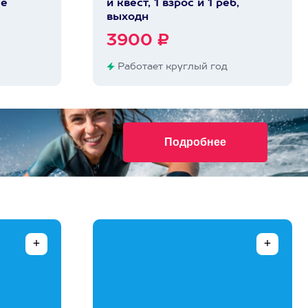
ые
и квест, 1 взрос и 1 реб,
выходн
3900 ₽
Работает круглый год