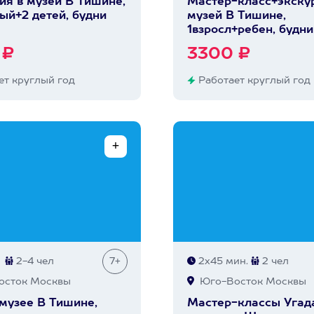
ия в музей В Тишине,
Мастер-класс+экскур
лый+2 детей, будни
музей В Тишине,
1взросл+ребен, будни
 ₽
3300 ₽
т круглый год
Работает круглый год
2-4 чел
7+
2х45 мин.
2 чел
сток Москвы
Юго-Восток Москвы
 музее В Тишине,
Мастер-классы Угад