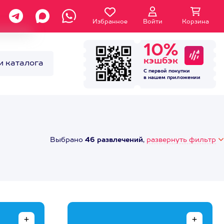
Избранное
Войти
Корзина
10%
кэшбэк
и каталога
С первой покупки
в нашем
приложении
Выбрано
46 развлечений
,
развернуть фильтр