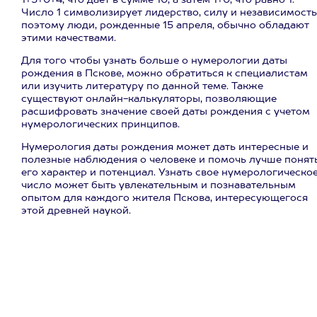
1+5+0+4, что дает в сумме 10, а затем 1+0, что равно 1.
Число 1 символизирует лидерство, силу и независимость
поэтому люди, рожденные 15 апреля, обычно обладают
этими качествами.
Для того чтобы узнать больше о нумерологии даты
рождения в Пскове, можно обратиться к специалистам
или изучить литературу по данной теме. Также
существуют онлайн-калькуляторы, позволяющие
расшифровать значение своей даты рождения с учетом
нумерологических принципов.
Нумерология даты рождения может дать интересные и
полезные наблюдения о человеке и помочь лучше понят
его характер и потенциал. Узнать свое нумерологическо
число может быть увлекательным и познавательным
опытом для каждого жителя Пскова, интересующегося
этой древней наукой.