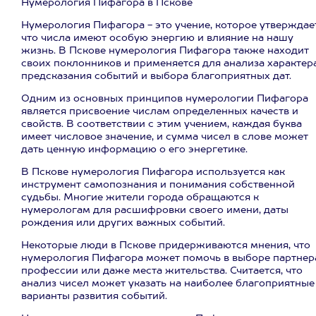
Нумерология Пифагора в Пскове
Нумерология Пифагора - это учение, которое утверждает
что числа имеют особую энергию и влияние на нашу
жизнь. В Пскове нумерология Пифагора также находит
своих поклонников и применяется для анализа характера
предсказания событий и выбора благоприятных дат.
Одним из основных принципов нумерологии Пифагора
является присвоение числам определенных качеств и
свойств. В соответствии с этим учением, каждая буква
имеет числовое значение, и сумма чисел в слове может
дать ценную информацию о его энергетике.
В Пскове нумерология Пифагора используется как
инструмент самопознания и понимания собственной
судьбы. Многие жители города обращаются к
нумерологам для расшифровки своего имени, даты
рождения или других важных событий.
Некоторые люди в Пскове придерживаются мнения, что
нумерология Пифагора может помочь в выборе партнер
профессии или даже места жительства. Считается, что
анализ чисел может указать на наиболее благоприятные
варианты развития событий.