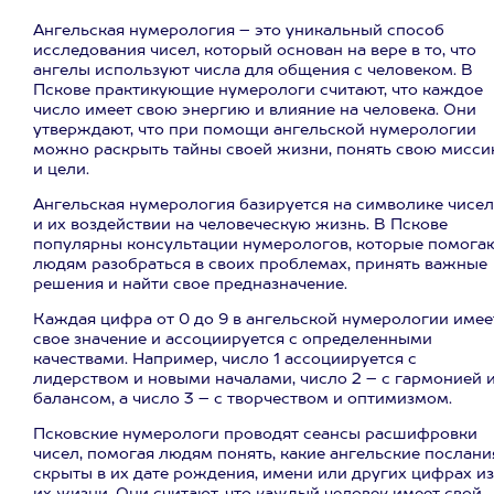
Ангельская нумерология – это уникальный способ
исследования чисел, который основан на вере в то, что
ангелы используют числа для общения с человеком. В
Пскове практикующие нумерологи считают, что каждое
число имеет свою энергию и влияние на человека. Они
утверждают, что при помощи ангельской нумерологии
можно раскрыть тайны своей жизни, понять свою мисс
и цели.
Ангельская нумерология базируется на символике чисел
и их воздействии на человеческую жизнь. В Пскове
популярны консультации нумерологов, которые помога
людям разобраться в своих проблемах, принять важные
решения и найти свое предназначение.
Каждая цифра от 0 до 9 в ангельской нумерологии имее
свое значение и ассоциируется с определенными
качествами. Например, число 1 ассоциируется с
лидерством и новыми началами, число 2 – с гармонией 
балансом, а число 3 – с творчеством и оптимизмом.
Псковские нумерологи проводят сеансы расшифровки
чисел, помогая людям понять, какие ангельские послани
скрыты в их дате рождения, имени или других цифрах из