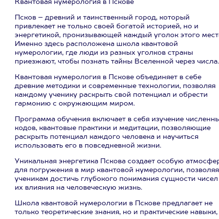
Квантовая нумерология в Пскове
Псков – древний и таинственный город, который
привлекает не только своей богатой историей, но и
энергетикой, пронизывающей каждый уголок этого мест
Именно здесь расположена школа квантовой
нумерологии, где люди из разных уголков страны
приезжают, чтобы познать тайны Вселенной через числа.
Квантовая нумерология в Пскове объединяет в себе
древние методики и современные технологии, позволяя
каждому ученику раскрыть свой потенциал и обрести
гармонию с окружающим миром.
Программа обучения включает в себя изучение численн
кодов, квантовые практики и медитации, позволяющие
раскрыть потенциал каждого человека и научиться
использовать его в повседневной жизни.
Уникальная энергетика Пскова создает особую атмосфе
для погружения в мир квантовой нумерологии, позволяя
ученикам достичь глубокого понимания сущности чисел
их влияния на человеческую жизнь.
Школа квантовой нумерологии в Пскове предлагает не
только теоретические знания, но и практические навыки,