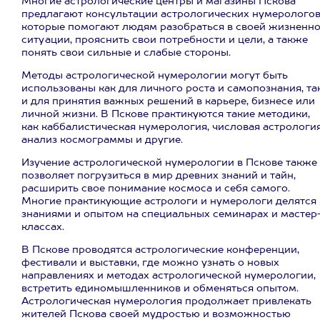
Многие астрологические центры и магазины Пскова
предлагают консультации астрологических нумерологов
которые помогают людям разобраться в своей жизненн
ситуации, прояснить свои потребности и цели, а также
понять свои сильные и слабые стороны.
Методы астрологической нумерологии могут быть
использованы как для личного роста и самопознания, та
и для принятия важных решений в карьере, бизнесе или
личной жизни. В Пскове практикуются такие методики,
как каббалистическая нумерология, числовая астрология
анализ космограммы и другие.
Изучение астрологической нумерологии в Пскове также
позволяет погрузиться в мир древних знаний и тайн,
расширить свое понимание космоса и себя самого.
Многие практикующие астрологи и нумерологи делятся
знаниями и опытом на специальных семинарах и мастер
классах.
В Пскове проводятся астрологические конференции,
фестивали и выставки, где можно узнать о новых
направлениях и методах астрологической нумерологии,
встретить единомышленников и обменяться опытом.
Астрологическая нумерология продолжает привлекать
жителей Пскова своей мудростью и возможностью