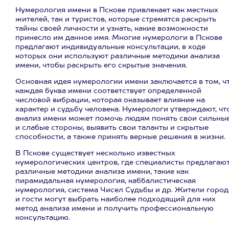
Нумерология имени в Пскове привлекает как местных
жителей, так и туристов, которые стремятся раскрыть
тайны своей личности и узнать, какие возможности
принесло им данное имя. Многие нумерологи в Пскове
предлагают индивидуальные консультации, в ходе
которых они используют различные методики анализа
имени, чтобы раскрыть его скрытые значения.
Основная идея нумерологии имени заключается в том, ч
каждая буква имени соответствует определенной
числовой вибрации, которая оказывает влияние на
характер и судьбу человека. Нумерологи утверждают, чт
анализ имени может помочь людям понять свои сильны
и слабые стороны, выявить свои таланты и скрытые
способности, а также принять верные решения в жизни.
В Пскове существует несколько известных
нумерологических центров, где специалисты предлагаю
различные методики анализа имени, такие как
пирамидальная нумерология, каббалистическая
нумерология, система Чисел Судьбы и др. Жители город
и гости могут выбрать наиболее подходящий для них
метод анализа имени и получить профессиональную
консультацию.