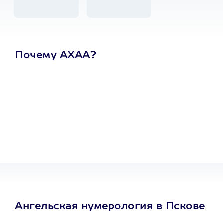
Почему АХАА?
Один
сертификат
на любое
развлечение
Ангельская нумерология в Пскове