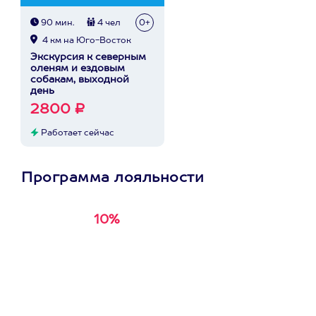
90 мин.
4 чел
0+
4 км на Юго-Восток
Экскурсия к северным
оленям и ездовым
собакам, выходной
день
2800 ₽
Работает сейчас
Программа лояльности
10%
Получи
кэшбэк за
первую покупку в
приложении