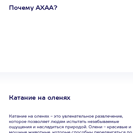
Почему АХАА?
Один
сертификат
на любое
развлечение
Катание на оленях
Катание на оленях - это увлекательное развлечение,
которое позволяет людям испытать незабываемые
ощущения и насладиться природой. Олени - красивые и
мощные животные, которые способны передвигаться по