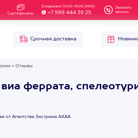
Ежедневно 10.00-19.00 (MSK)
Заказать
звонок
+7 999 444 39 25
Сертификаты
Срочная доставка
Новинк
уризм
>
Отзывы
 виа феррата, спелеотур
зм от Агентства Экстрима АХАА