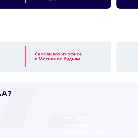
Самовывоз из офиса
в Москве по будням
AA?
На связи без
выходных:
телефон, чат,