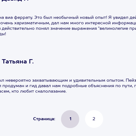
 на виа феррату. Это был необычный новый опыт! Я увидел 
очень харизматичным, дал нам много интересной информаци
я действительно понял значение выражения "великолепие п
ды!
Татьяна Г.
ыл невероятно захватывающим и удивительным опытом. Пей
 продуман и гид давал нам подробные объяснения по пути, п
всем, кто любит скалолазание.
Страница:
1
2