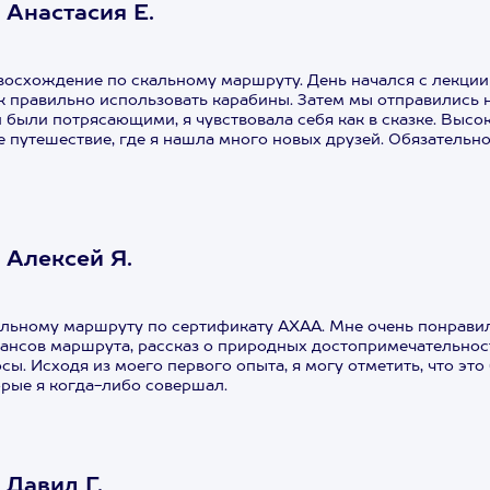
Анастасия Е.
схождение по скальному маршруту. День начался с лекции 
к правильно использовать карабины. Затем мы отправились 
 были потрясающими, я чувствовала себя как в сказке. Высок
е путешествие, где я нашла много новых друзей. Обязательн
 Алексей Я.
кальному маршруту по сертификату АХАА. Мне очень понравило
ансов маршрута, рассказ о природных достопримечательност
ы. Исходя из моего первого опыта, я могу отметить, что это
рые я когда-либо совершал.
Давид Г.