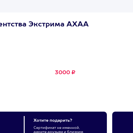
ентства Экстрима АХАА
Сертификат
Маленькое Счастье
Подходит для любого из
600+ развлечений
3000 ₽
Хотите подарить?
Сертификат не именной,
дарите друзьям и близким