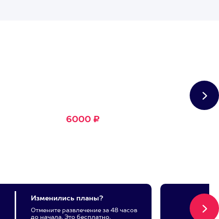
Сертификат
Большое Счастье
Подходит для любого из
1500+ развлечений
6000 ₽
Изменились планы?
Отмените развлечение за 48 часов
до начала. Это бесплатно.