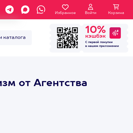
Избранное
Войти
Корзина
10%
кэшбэк
и каталога
С первой покупки
в нашем
приложении
изм от Агентства