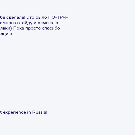
аба сделала! Это было ПО-ТРЯ-
немного отойду и осмыслю
 явки) Пока просто спасибо
зацию
 experience in Russia!