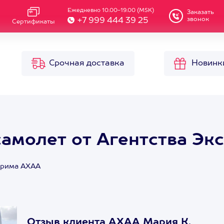
Ежедневно 10.00-19.00 (MSK)
Заказать
звонок
+7 999 444 39 25
Сертификаты
Срочная доставка
Новинк
амолет от Агентства Эк
стрима АХАА
Отзыв клиента АХАА Мария К.