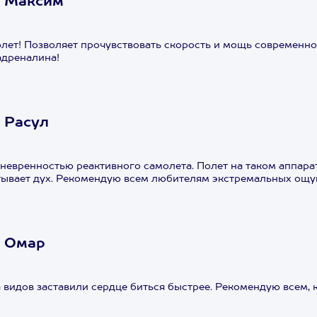
А Максим
ет! Позволяет прочувствовать скорость и мощь современно
адреналина!
 Расул
невренностью реактивного самолета. Полет на таком аппарат
атывает дух. Рекомендую всем любителям экстремальных ощ
А Омар
 видов заставили сердце биться быстрее. Рекомендую всем, 