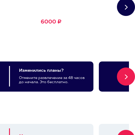
Большое Счастье
Подходит для любого из
1500+ развлечений
6000 ₽
Изменились планы?
Отмените развлечение за 48 часов
до начала. Это бесплатно.