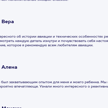
 Вера
ресного об истории авиации и технических особенностях ре
мотреть каждую деталь изнутри и почувствовать себя насто
ие, которое я рекомендую всем любителям авиации.
 Алена
е был захватывающим опытом для меня и моего ребенка. Мы 
ероятно впечатляюще. Узнали много интересного о реактивн