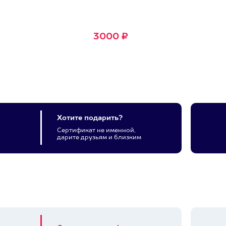
Маленькое Счастье
Подходит для любого из
600+ развлечений
3000 ₽
Хотите подарить?
Сертификат не именной,
дарите друзьям и близким