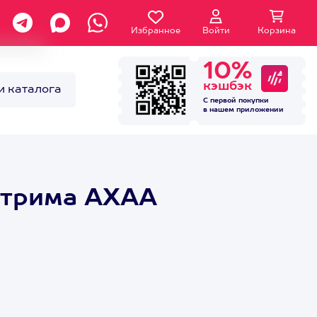
Избранное
Войти
Корзина
10%
кэшбэк
и каталога
С первой покупки
в нашем
приложении
стрима АХАА