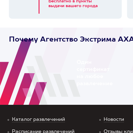
Бесплатно в пункты
выдачи вашего города
Почему Агентство Экстрима AX
Один
сертификат
на любое
развлечение
Каталог развлечений
Новости
Расписание развлечений
Отзывы кли