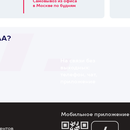
Самовывоз из офиса
в Москве по будням
AA?
На связи без
выходных:
телефон, чат,
приложение
Мобильное приложение
ентов