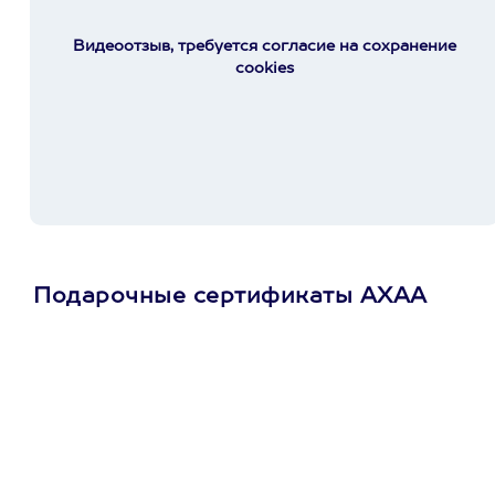
Видеоотзыв, требуется согласие на сохранение
cookies
Подарочные сертификаты АХАА
Просто подари
сертификат
Пусть владелец сам
выберет развлечение.
3900+ развлечений