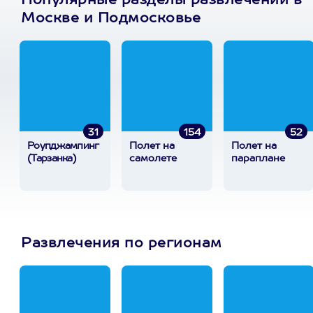
Популярные разделы развлечений в
Москве и Подмосковье
31
154
52
Роупджампинг
Полет на
Полет на
(Тарзанка)
самолете
параплане
Развлечения по регионам