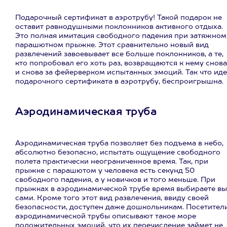
Подарочный сертификат в аэротрубу! Такой подарок не
оставит равнодушными поклонников активного отдыха.
Это полная имитация свободного падения при затяжном
парашютном прыжке. Этот сравнительно новый вид
развлечений завоевывает все больше поклонников, а те,
кто попробовал его хоть раз, возвращаются к нему снова
и снова за фейерверком испытанных эмоций. Так что ид
подарочного сертификата в аэротрубу, беспроигрышна.
Аэродинамическая труба
Аэродинамическая труба позволяет без подъема в небо,
абсолютно безопасно, испытать ощущение свободного
полета практически неограниченное время. Так, при
прыжке с парашютом у человека есть секунд 50
свободного падения, а у новичков и того меньше. При
прыжках в аэродинамической трубе время выбираете вы
сами. Кроме того этот вид развлечения, ввиду своей
безопасности, доступен даже дошкольникам. Посетител
аэродинамической трубы описывают такое море
положительных эмоций, что их перечисление займет не