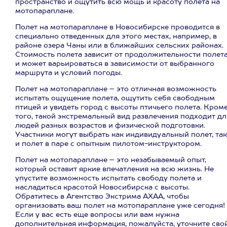
пространство и ощутить всю мощь и красоту полета на
мотопараплане.
Полет на мотопараплане в Новосибирске проводится в
специально отведенных для этого местах, например, в
районе озера Чаны или в ближайших сельских районах.
Стоимость полета зависит от продолжительности полет
и может варьироваться в зависимости от выбранного
маршрута и условий погоды.
Полет на мотопараплане – это отличная возможность
испытать ощущение полета, ощутить себя свободным
птицей и увидеть город с высоты птичьего полета. Кром
того, такой экстремальный вид развлечения подходит дл
людей разных возрастов и физической подготовки.
Участники могут выбрать как индивидуальный полет, так
и полет в паре с опытным пилотом-инструктором.
Полет на мотопараплане – это незабываемый опыт,
который оставит яркие впечатления на всю жизнь. Не
упустите возможность испытать свободу полета и
насладиться красотой Новосибирска с высоты.
Обратитесь в Агентство Экстрима АХАА, чтобы
организовать ваш полет на мотопараплане уже сегодня!
Если у вас есть еще вопросы или вам нужна
дополнительная информация, пожалуйста, уточните сво