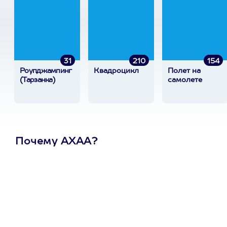
31
210
154
Роупджампинг
Квадроцикл
Полет на
(Тарзанка)
самолете
Почему АХАА?
Один
сертификат
на любое
развлечение