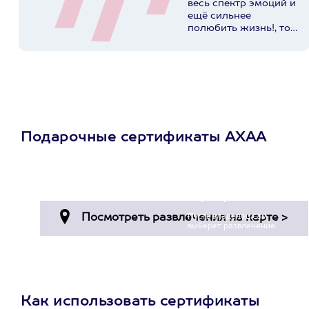
весь спектр эмоций и
ещё сильнее
полюбить жизнь!, то
вам к этим ребятам▶️
@axaa.ru
Пост в
instagram.com
Подарочные сертификаты АХАА
Просто подари
сертификат
Пусть владелец сам
выберет развлечение.
3900+ развлечений
Как использовать сертификаты