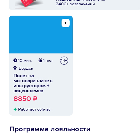
2400+ развлечений
10 мин.
1 чел
14+
Бердск
Полет на
мотопараплане с
инструктором +
видеосъемка
8850 ₽
Работает сейчас
Программа лояльности