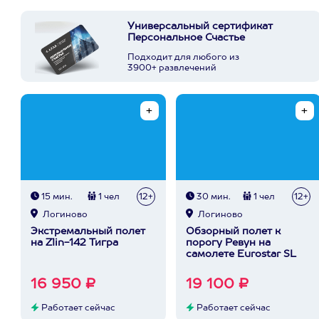
Универсальный сертификат
Персональное Счастье
Подходит для любого из
3900+ развлечений
15 мин.
1 чел
12+
30 мин.
1 чел
12+
Логиново
Логиново
Экстремальный полет
Обзорный полет к
на Zlin-142 Тигра
порогу Ревун на
самолете Eurostar SL
16 950 ₽
19 100 ₽
Работает сейчас
Работает сейчас