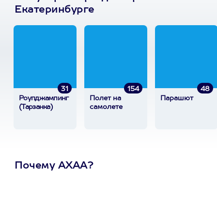
Екатеринбурге
31
154
48
Роупджампинг
Полет на
Парашют
(Тарзанка)
самолете
Почему АХАА?
Один