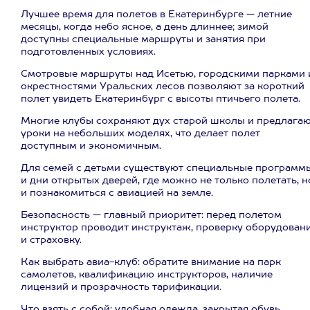
Лучшее время для полетов в Екатеринбурге — летние
месяцы, когда небо ясное, а день длиннее; зимой
доступны специальные маршруты и занятия при
подготовленных условиях.
Смотровые маршруты над Исетью, городскими парками 
окрестностями Уральских лесов позволяют за короткий
полет увидеть Екатеринбург с высоты птичьего полета.
Многие клубы сохраняют дух старой школы и предлага
уроки на небольших моделях, что делает полет
доступным и экономичным.
Для семей с детьми существуют специальные программ
и дни открытых дверей, где можно не только полетать, н
и познакомиться с авиацией на земле.
Безопасность — главный приоритет: перед полетом
инструктор проводит инструктаж, проверку оборудован
и страховку.
Как выбрать авиа-клуб: обратите внимание на парк
самолетов, квалификацию инструкторов, наличие
лицензий и прозрачность тарификации.
Что взять с собой: удобная одежда, закрытая обувь,