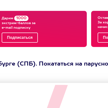
Остав
1000
Дарим
За хо
экстрим-баллов за
начи
e-mail подписку
урге (СПБ). Покататься на парусно