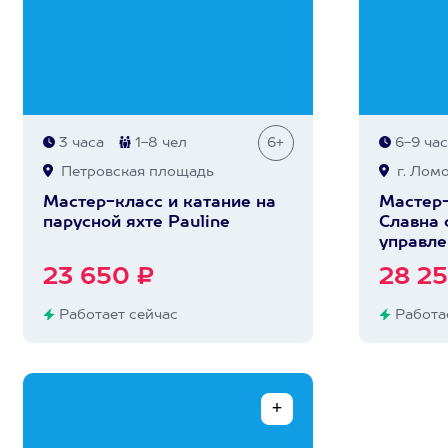
3 часа
1-8 чел
6+
6-9 ча
Петровская площадь
г. Лом
Мастер-класс и катание на
Мастер-
парусной яхте Pauline
Славна 
управле
23 650 ₽
28 25
Работает сейчас
Работае