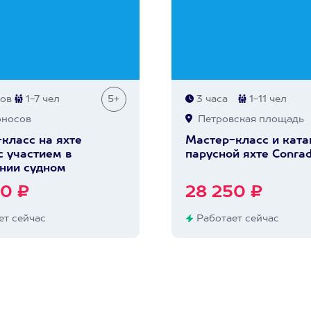
сов
1-7 чел
5+
3 часа
1-11 чел
оносов
Петровская площадь
класс на яхте
Мастер-класс и ката
с участием в
парусной яхте Conra
нии судном
0 ₽
28 250 ₽
т сейчас
Работает сейчас