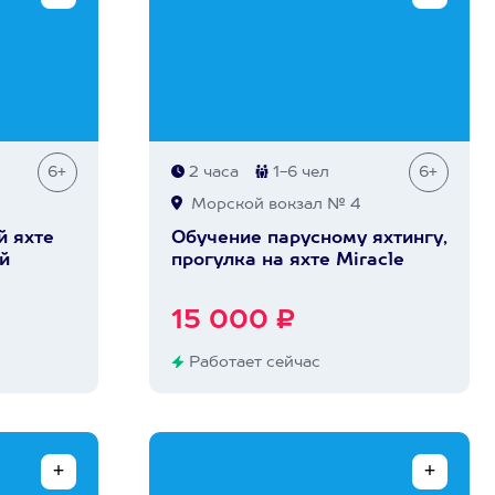
6+
2 часа
1-6 чел
6+
Морской вокзал № 4
й яхте
Обучение парусному яхтингу,
й
прогулка на яхте Miracle
15 000 ₽
Работает сейчас