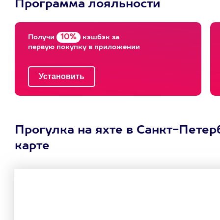
Программа лояльности
10%
Получи
кэшбэк за
первую покупку в приложении
Прогулка на яхте в Санкт-Петерб
карте