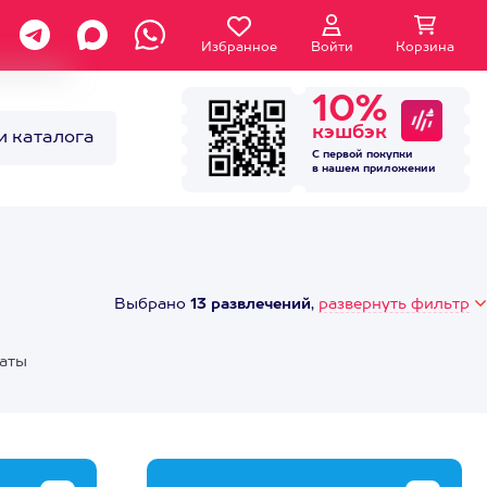
Избранное
Войти
Корзина
10%
кэшбэк
и каталога
С первой покупки
в нашем
приложении
Выбрано
13 развлечений
,
развернуть фильтр
каты