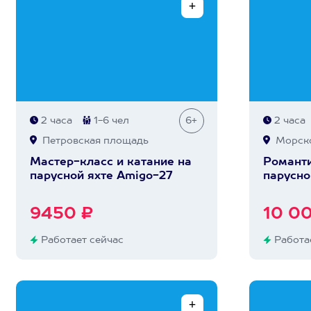
2 часа
1-6 чел
6+
2 часа
Петровская площадь
Морско
Мастер-класс и катание на
Романти
парусной яхте Amigo-27
парусно
9450 ₽
10 0
Работает сейчас
Работае