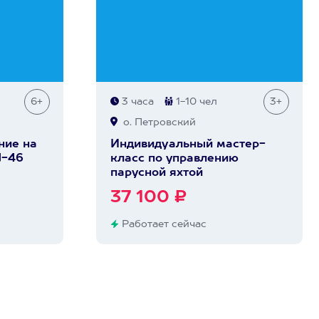
6+
3 часа
1-10 чел
3+
о. Петровский
ние на
Индивидуальный мастер-
d-46
класс по управлению
парусной яхтой
37 100 ₽
Работает сейчас