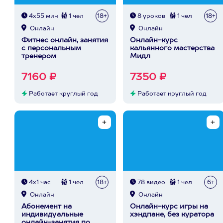
4х55 мин
1 чел
18+
8 уроков
1 чел
18+
Онлайн
Онлайн
Фитнес онлайн, занятия
Онлайн-курс
с персональным
кальянного мастерства
тренером
Мидл
7160 ₽
7350 ₽
Работает круглый год
Работает круглый год
4х1 час
1 чел
18+
78 видео
1 чел
6+
Онлайн
Онлайн
Абонемент на
Онлайн-курс игры на
индивидуальные
хэндпане, без куратора
онлайн-занятия по