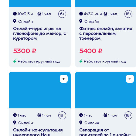
10х3,5 ч.
1 чел
6+
4х30 мин
1 чел
18+
Онлайн
Онлайн
Онлайн-курс игры на
Фитнес онлайн, занятия
глюкофоне до мажор, с
с персональным
куратором
тренером
5300 ₽
5400 ₽
Работает круглый год
Работает круглый год
1 час
1 чел
18+
1 час
1 чел
18+
Онлайн
Онлайн
Онлайн-консультация
Сепарация от
нумеролога Наш
родителей за 1 онлайн-