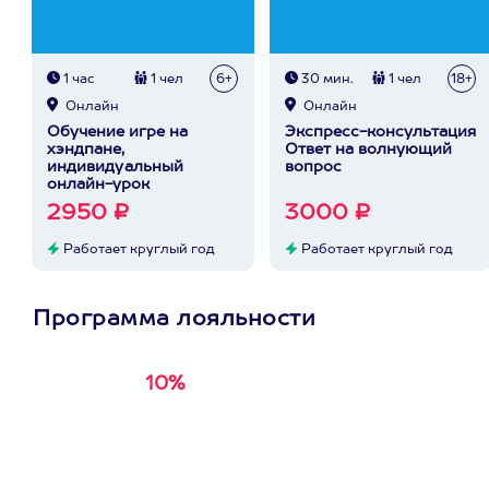
1 час
1 чел
6+
30 мин.
1 чел
18+
Онлайн
Онлайн
Обучение игре на
Экспресс-консультация
хэндпане,
Ответ на волнующий
индивидуальный
вопрос
онлайн-урок
2950 ₽
3000 ₽
Работает круглый год
Работает круглый год
Программа лояльности
10%
Получи
кэшбэк за
первую покупку в
приложении