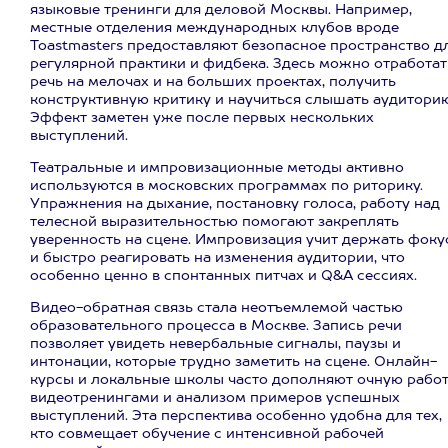
языковые тренинги для деловой Москвы. Например,
местные отделения международных клубов вроде
Toastmasters предоставляют безопасное пространство д
регулярной практики и фидбека. Здесь можно отработат
речь на мелочах и на больших проектах, получить
конструктивную критику и научиться слышать аудиторию
Эффект заметен уже после первых нескольких
выступлений.
Театральные и импровизационные методы активно
используются в московских программах по риторику.
Упражнения на дыхание, постановку голоса, работу над
телесной выразительностью помогают закреплять
уверенность на сцене. Импровизация учит держать фоку
и быстро реагировать на изменения аудитории, что
особенно ценно в спонтанных питчах и Q&A сессиях.
Видео-обратная связь стала неотъемлемой частью
образовательного процесса в Москве. Запись речи
позволяет увидеть невербальные сигналы, паузы и
интонации, которые трудно заметить на сцене. Онлайн-
курсы и локальные школы часто дополняют очную рабо
видеотренингами и анализом примеров успешных
выступлений. Эта перспектива особенно удобна для тех,
кто совмещает обучение с интенсивной рабочей