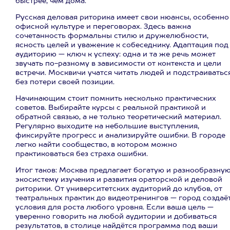
быстрее, чем дома.
Русская деловая риторика имеет свои нюансы, особенно
офисной культуре и переговорах. Здесь важна
сочетанность формальны стилю и дружелюбности,
ясность целей и уважение к собеседнику. Адаптация под
аудиторию — ключ к успеху: одна и та же речь может
звучать по-разному в зависимости от контекста и цели
встречи. Москвичи учатся читать людей и подстраиватьс
без потери своей позиции.
Начинающим стоит помнить несколько практических
советов. Выбирайте курсы с реальной практикой и
обратной связью, а не только теоретический материал.
Регулярно выходите на небольшие выступления,
фиксируйте прогресс и анализируйте ошибки. В городе
легко найти сообщество, в котором можно
практиковаться без страха ошибки.
Итог таков: Москва предлагает богатую и разнообразну
экосистему изучения и развития ораторской и деловой
риторики. От университетских аудиторий до клубов, от
театральных практик до видеотренингов — город создаё
условия для роста любого уровня. Если ваша цель —
уверенно говорить на любой аудитории и добиваться
результатов, в столице найдётся программа под ваши