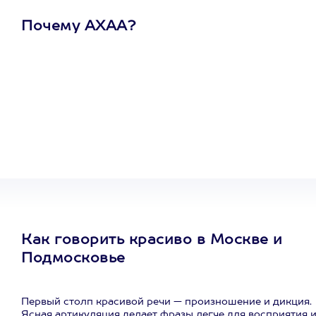
Почему АХАА?
Один
сертификат
на любое
развлечение
Как говорить красиво в Москве и
Подмосковье
Первый столп красивой речи — произношение и дикция.
Ясная артикуляция делает фразы легче для восприятия 