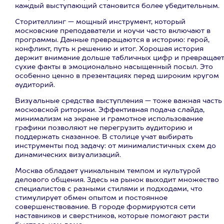
каждый выступающий становится более убедительным.
Сторителлинг — мощный инструмент, который
московские преподаватели и коучи часто включают в
программы. Данные превращаются в историю: герой,
конфликт, путь к решению и итог. Хорошая история
держит внимание дольше табличных цифр и превращае
сухие факты в эмоционально насыщенный посыл. Это
особенно ценно в презентациях перед широким кругом
аудиторий.
Визуальные средства выступления — тоже важная часть
московской риторики. Эффективная подача слайда,
минимализм на экране и грамотное использование
графики позволяют не перегрузить аудиторию и
поддержать сказанное. В столице учат выбирать
инструменты под задачу: от минималистичных схем до
динамических визуализаций.
Москва обладает уникальным темпом и культурой
делового общения. Здесь на рынок выходит множество
специалистов с разными стилями и подходами, что
стимулирует обмен опытом и постоянное
совершенствование. В городе формируются сети
наставников и сверстников, которые помогают расти