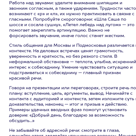
Работа над звуками: уделите внимание шипящим и
звонким согласным, а также ударениям. Трудности часто
возникают с «р» и «л», их нужно практиковать в связке с
гласными. Попробуйте скороговорки: «Шла Саша по
шоссе и сосала сушку», «Летел лебедь над лугом» — это
помогает закреплять артикуляцию. Важно не
форсировать звучание, иначе голос станет жестким.
Стиль общения для Москвы и Подмосковья различается 
контексте. На деловых встречах ценят грамотность,
уверенность и краткость, но без резкого стиля. В
неформальной обстановке — теплота, улыбка, искренни
интерес к собеседнику. Умение чувствовать ситуацию и
подстраиваться к собеседнику — главный признак
красивой речи.
Говоря на презентации или переговорах, строите речь по
плану: вступление, цель, аргументы, вывод. Начинайте с
контакта с аудиторией и контекста, затем изложите суть 
доказательства, наконец — итог и призыв к действию.
Примеры удачных вводных фраз помогут установить
доверие: «Добрый день, благодарю за возможность
обсудить...»
Не забывайте об адресной речи: смотрите в глаза,