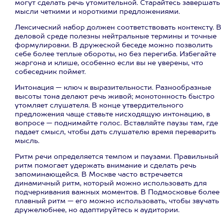
могут сделать речь утомительной. Старайтесь завершать
мысли четкими и короткими предложениями.
Лексический набор должен соответствовать контексту. 
деловой среде полезны нейтральные термины и точные
формулировки. В дружеской беседе можно позволить
себе более теплые обороты, но без перегиба. Избегайте
жаргона и клише, особенно если вы не уверены, что
собеседник поймет.
Интонация — ключ к выразительности. Разнообразные
высоты тона делают речь живой; монотонность быстро
утомляет слушателя. В конце утвердительного
предложения чаще ставьте нисходящую интонацию, в
вопросе — поднимайте голос. Вставляйте паузы там, где
падает смысл, чтобы дать слушателю время переварить
мысль.
Ритм речи определяется темпом и паузами. Правильный
ритм помогает удержать внимание и сделать речь
запоминающейся. В Москве часто встречается
динамичный ритм, который можно использовать для
подчеркивания важных моментов. В Подмосковье более
плавный ритм — его можно использовать, чтобы звучать
дружелюбнее, но адаптируйтесь к аудитории.