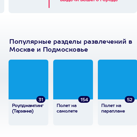
выдачи вашего города
Популярные разделы развлечений в
Москве и Подмосковье
31
154
52
Роупджампинг
Полет на
Полет на
(Тарзанка)
самолете
параплане