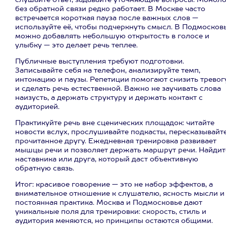
слушайте ответ, задавайте уточняющие вопросы. Моноло
без обратной связи редко работает. В Москве часто
встречается короткая пауза после важных слов —
используйте её, чтобы подчеркнуть смысл. В Подмосков
можно добавлять небольшую открытость в голосе и
улыбку — это делает речь теплее.
Публичные выступления требуют подготовки.
Записывайте себя на телефон, анализируйте темп,
интонацию и паузы. Репетиции помогают снизить тревог
и сделать речь естественной. Важно не заучивать слова
наизусть, а держать структуру и держать контакт с
аудиторией.
Практикуйте речь вне сценических площадок: читайте
новости вслух, прослушивайте подкасты, пересказывайт
прочитанное другу. Ежедневная тренировка развивает
мышцы речи и позволяет держать маршрут речи. Найдит
наставника или друга, который даст объективную
обратную связь.
Итог: красивое говорение — это не набор эффектов, а
внимательное отношение к слушателю, ясность мысли и
постоянная практика. Москва и Подмосковье дают
уникальные поля для тренировки: скорость, стиль и
аудитория меняются, но принципы остаются общими.