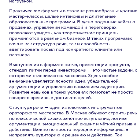
нагрузкой.
Практические форматы в столице разнообразны: кратки
мастер-классы, целые интенсивы и длительные
образовательные программы. Вкусно поданные кейсы о
продажах, управлении командой и переговорах
позволяют увидеть, как теоретические принципы
применяются в реальном бизнесе. В таких программах
важна как структура речи, так и способность
адаптировать посыл под конкретного клиента или
партнера.
Выступления в формате питча, презентации продукта,
стендап-питчи перед инвесторами — это частые задачи, 
которыми сталкиваются москвичи. Здесь особое
внимание уделяется ясности идеи, убедительной
аргументации и управлению вниманием аудитории.
Развитие навыков в таких условиях помогает не просто
говорить красиво, а достигать целей.
Структура речи — один из ключевых инструментов
ораторского мастерства. В Москве обучают строить речь
по классической схеме: зачётное вступление, логика
аргументации, эмоциональный акцент и чёткий призыв к
действию. Важно не просто передать информацию, а
направлять аудиторию к решению и действию. Так