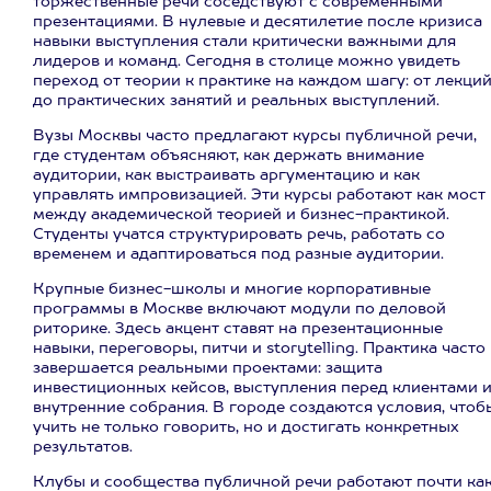
торжественные речи соседствуют с современными
презентациями. В нулевые и десятилетие после кризиса
навыки выступления стали критически важными для
лидеров и команд. Сегодня в столице можно увидеть
переход от теории к практике на каждом шагу: от лекци
до практических занятий и реальных выступлений.
Вузы Москвы часто предлагают курсы публичной речи,
где студентам объясняют, как держать внимание
аудитории, как выстраивать аргументацию и как
управлять импровизацией. Эти курсы работают как мост
между академической теорией и бизнес-практикой.
Студенты учатся структурировать речь, работать со
временем и адаптироваться под разные аудитории.
Крупные бизнес-школы и многие корпоративные
программы в Москве включают модули по деловой
риторике. Здесь акцент ставят на презентационные
навыки, переговоры, питчи и storytelling. Практика часто
завершается реальными проектами: защита
инвестиционных кейсов, выступления перед клиентами 
внутренние собрания. В городе создаются условия, чтоб
учить не только говорить, но и достигать конкретных
результатов.
Клубы и сообщества публичной речи работают почти ка