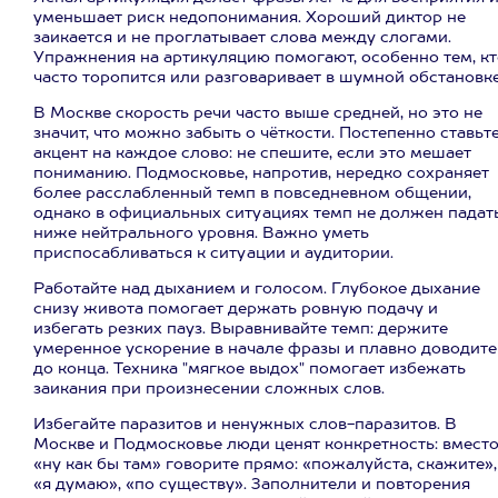
уменьшает риск недопонимания. Хороший диктор не
заикается и не проглатывает слова между слогами.
Упражнения на артикуляцию помогают, особенно тем, кт
часто торопится или разговаривает в шумной обстановке
В Москве скорость речи часто выше средней, но это не
значит, что можно забыть о чёткости. Постепенно ставьт
акцент на каждое слово: не спешите, если это мешает
пониманию. Подмосковье, напротив, нередко сохраняет
более расслабленный темп в повседневном общении,
однако в официальных ситуациях темп не должен падат
ниже нейтрального уровня. Важно уметь
приспосабливаться к ситуации и аудитории.
Работайте над дыханием и голосом. Глубокое дыхание
снизу живота помогает держать ровную подачу и
избегать резких пауз. Выравнивайте темп: держите
умеренное ускорение в начале фразы и плавно доводите
до конца. Техника "мягкое выдох" помогает избежать
заикания при произнесении сложных слов.
Избегайте паразитов и ненужных слов-паразитов. В
Москве и Подмосковье люди ценят конкретность: вмест
«ну как бы там» говорите прямо: «пожалуйста, скажите»,
«я думаю», «по существу». Заполнители и повторения