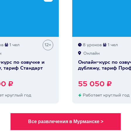
ов
1 чел
12+
8 уроков
1 чел
н
Онлайн
курс по озвучке и
Онлайн-курс по озву
, тариф Стандарт
дубляжу, тариф Про
00 ₽
55 050 ₽
т круглый год
Работает круглый год