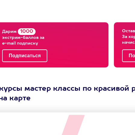
Остав
1000
Дарим
За хо
экстрим-баллов за
начи
e-mail подписку
 курсы мастер классы по красивой 
на карте