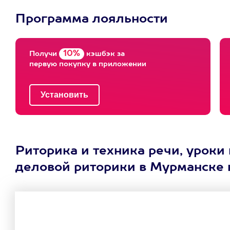
Программа лояльности
10%
Получи
кэшбэк за
первую покупку в приложении
Риторика и техника речи, уроки
деловой риторики в Мурманске 