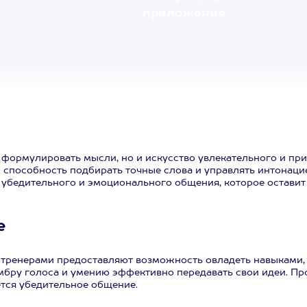
приложение
о формулировать мысли, но и искусство увлекательного и п
х способность подбирать точные слова и управлять интонац
у убедительного и эмоционального общения, которое оставит
е
 тренерами предоставляют возможность овладеть навыками,
ембру голоса и умению эффективно передавать свои идеи. П
ется убедительное общение.