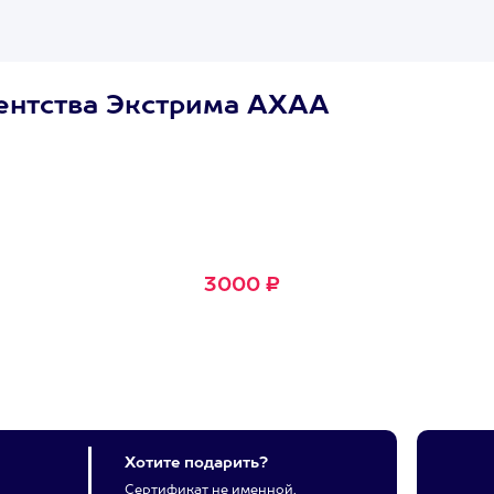
ентства Экстрима АХАА
Сертификат
Маленькое Счастье
Подходит для любого из
600+ развлечений
3000 ₽
Хотите подарить?
Сертификат не именной,