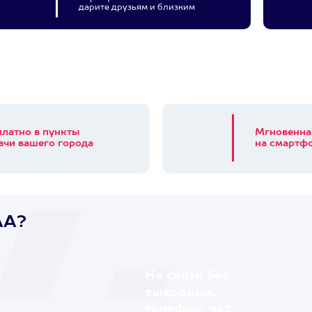
дарите друзьям и близким
платно в пункты
Мгновенна
ачи вашего города
на смартфо
AA?
На связи без
выходных:
телефон, чат,