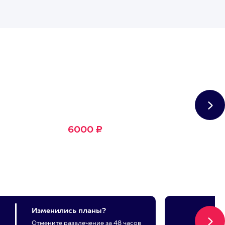
Сертификат
Большое Счастье
Подходит для любого из
1500+ развлечений
6000 ₽
Изменились планы?
Отмените развлечение за 48 часов