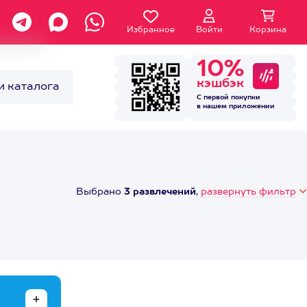
Избранное
Войти
Корзина
10%
кэшбэк
и каталога
С первой покупки
в нашем
приложении
Выбрано
3 развлечений
,
развернуть фильтр