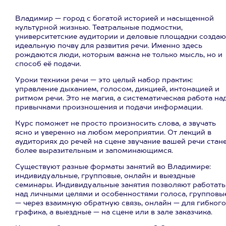
Владимир — город с богатой историей и насыщенной
культурной жизнью. Театральные подмостки,
университетские аудитории и деловые площадки создаю
идеальную почву для развития речи. Именно здесь
рождаются люди, которым важна не только мысль, но и
способ её подачи.
Уроки техники речи — это целый набор практик:
управление дыханием, голосом, дикцией, интонацией и
ритмом речи. Это не магия, а систематическая работа на
привычками произношения и подачи информации.
Курс поможет не просто произносить слова, а звучать
ясно и уверенно на любом мероприятии. От лекций в
аудиториях до речей на сцене звучание вашей речи стан
более выразительным и запоминающимся.
Существуют разные форматы занятий во Владимире:
индивидуальные, групповые, онлайн и выездные
семинары. Индивидуальные занятия позволяют работать
над личными целями и особенностями голоса, групповы
— через взаимную обратную связь, онлайн — для гибкого
графика, а выездные — на сцене или в зале заказчика.