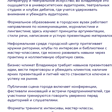
литературу и театральное искусство; во Владимире это
ощущается в университетских аудиториях, театральных
студиях и клубах дебатов, где учатся удерживать
внимание и убеждать аудиторию.
Формальное образование: в городских вузах работают
направления по коммуникациям, журналистике и
лингвистике; здесь изучают принципы аргументации,
стили речи, написание и устную презентацию материалов
Неформальная среда: городской центр притягивает
кружки риторики, клубы по интересам и библиотеки с
мастер-классами, где можно развивать навыки через
практику и коллективную обратную связь.
Бизнес-климат Владимира требует навыков презентоват
идеи, вести переговоры и убеждать клиентов; наличие
ярких презентаций и питчей часто становится ключом к
успеху на рынке.
Публичная сцена города включает конференции,
фестивали инноваций и встречи предпринимателей, где
участники тренируются говорить уверенно перед
аудиторией и слушателями.
Форматы тренинга: интенсивы, мастер-классы,