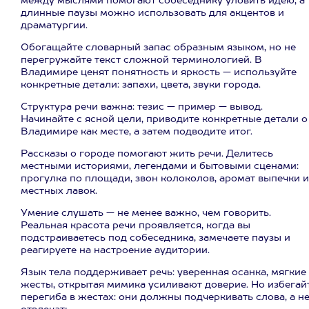
между мыслями помогают собеседнику уловить идею, а
длинные паузы можно использовать для акцентов и
драматургии.
Обогащайте словарный запас образным языком, но не
перегружайте текст сложной терминологией. В
Владимире ценят понятность и яркость — используйте
конкретные детали: запахи, цвета, звуки города.
Структура речи важна: тезис — пример — вывод.
Начинайте с ясной цели, приводите конкретные детали о
Владимире как месте, а затем подводите итог.
Рассказы о городе помогают жить речи. Делитесь
местными историями, легендами и бытовыми сценами:
прогулка по площади, звон колоколов, аромат выпечки и
местных лавок.
Умение слушать — не менее важно, чем говорить.
Реальная красота речи проявляется, когда вы
подстраиваетесь под собеседника, замечаете паузы и
реагируете на настроение аудитории.
Язык тела поддерживает речь: уверенная осанка, мягкие
жесты, открытая мимика усиливают доверие. Но избегай
перегиба в жестах: они должны подчеркивать слова, а н