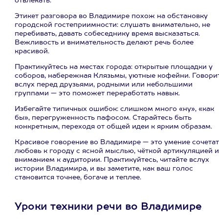
отвлекать.
Этикет разговора во Владимире похож на обстановку
городской гостеприимности: слушать внимательно, не
перебивать, давать собеседнику время высказаться.
Вежливость и внимательность делают речь более
красивой.
Практикуйтесь на местах города: открытые площадки у
соборов, набережная Клязьмы, уютные кофейни. Говори
вслух перед друзьями, родными или небольшими
группами — это поможет переработать навык.
Избегайте типичных ошибок: слишком много «ну», «как
бы», перегруженность пафосом. Старайтесь быть
конкретным, переходя от общей идеи к ярким образам.
Красивое говорение во Владимире — это умение сочетат
любовь к городу с ясной мыслью, чёткой артикуляцией и
вниманием к аудитории. Практикуйтесь, читайте вслух
истории Владимира, и вы заметите, как ваш голос
становится точнее, богаче и теплее.
Уроки техники речи во Владимире