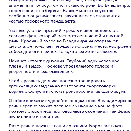
Говорить красиво — это искусство, которое требует
внимания к голосу, темпу и смыслу речи. Во Владимире,
городе-книге на берегах Клязьмы, это искусство
особенно ощутимо: здесь звучание слов становится
частью городского ландшафта.
Уютные улочки, древний Кремль и звон колоколов
создают фон, который располагает к ясной и внятной
речи. Красивый голос во Владимире не оторван от
смысла: он помогает передать историю места, настроен
собеседника и нюансы того, что вы хотите сказать.
Начинать стоит с дыхания. Глубокий вдох через нос,
плавный выдох — основа управляемого голоса и
уверенности в высказываниях.
Чтобы развить дикцию, полезно тренировать
артикуляцию: медленно повторяйте скороговорки,
держите фокус на ясном произнесении каждого звука.
Особое внимание уделяйте концам слов. В владимирско
речи нередко звучит плавное смыкание в конце фраз,
поэтому старайтесь проговаривать окончания: так фраза
звучит чище и понятнее.
Ритм речи и паузы — ваши союзники. Короткие паузы