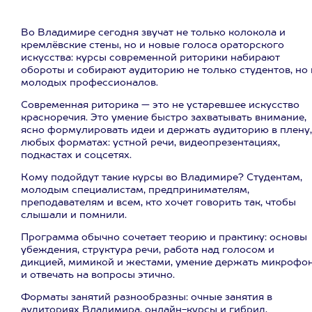
Во Владимире сегодня звучат не только колокола и
кремлёвские стены, но и новые голоса ораторского
искусства: курсы современной риторики набирают
обороты и собирают аудиторию не только студентов, но 
молодых профессионалов.
Современная риторика — это не устаревшее искусство
красноречия. Это умение быстро захватывать внимание,
ясно формулировать идеи и держать аудиторию в плену,
любых форматах: устной речи, видеопрезентациях,
подкастах и соцсетях.
Кому подойдут такие курсы во Владимире? Студентам,
молодым специалистам, предпринимателям,
преподавателям и всем, кто хочет говорить так, чтобы
слышали и помнили.
Программа обычно сочетает теорию и практику: основы
убеждения, структура речи, работа над голосом и
дикцией, мимикой и жестами, умение держать микрофо
и отвечать на вопросы этично.
Форматы занятий разнообразны: очные занятия в
аудиториях Владимира, онлайн-курсы и гибрид,