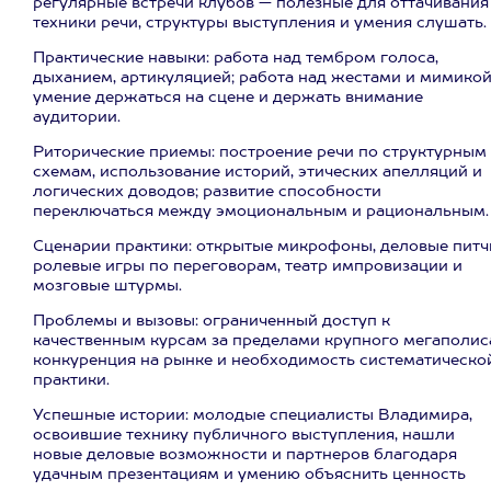
регулярные встречи клубов — полезные для оттачивания
техники речи, структуры выступления и умения слушать.
Практические навыки: работа над тембром голоса,
дыханием, артикуляцией; работа над жестами и мимикой
умение держаться на сцене и держать внимание
аудитории.
Риторические приемы: построение речи по структурным
схемам, использование историй, этических апелляций и
логических доводов; развитие способности
переключаться между эмоциональным и рациональным.
Сценарии практики: открытые микрофоны, деловые питч
ролевые игры по переговорам, театр импровизации и
мозговые штурмы.
Проблемы и вызовы: ограниченный доступ к
качественным курсам за пределами крупного мегаполис
конкуренция на рынке и необходимость систематическо
практики.
Успешные истории: молодые специалисты Владимира,
освоившие технику публичного выступления, нашли
новые деловые возможности и партнеров благодаря
удачным презентациям и умению объяснить ценность