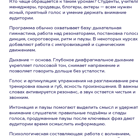
Кто чаще обращается к таким урокам? Студенты, учителя
менеджеры, продавцы, блогеры, актеры — всем нужен
ясный, приятный голос и умение держать внимание
аудитории.
Программа обычно охватывает базу: дыхательная
гимнастика, работа над резонаторами, постановка голоса
дикция, скороговорки, ритм и паузы. В некоторых курсах
добавляют работа с импровизацией и сценическим
движением.
Дыхание — основа. Глубокое диафрагмальное дыхание
укрепляет голосовой тон, снимает напряжение и
позволяет говорить дольше без усталости.
Голос и артикуляция: упражнения на разглаживание реч
тренировка языка и губ, ясность произношения. В важн
словах активируется резонанс, а звук остается чистым и
звонким.
Интонация и паузы помогают выделить смысл и удержат
внимание слушателя: правильные подъёмы и спады
голоса, продуманные паузы после ключевых фраз дают
аудитории время осмыслить информацию.
Психологическая составляющая: работа с волнением,