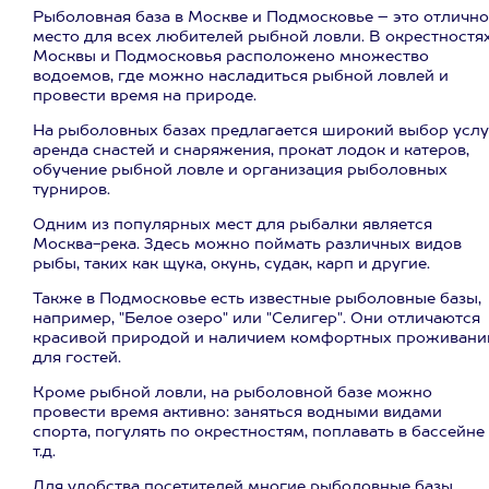
Рыболовная база в Москве и Подмосковье – это отлично
место для всех любителей рыбной ловли. В окрестностя
Москвы и Подмосковья расположено множество
водоемов, где можно насладиться рыбной ловлей и
провести время на природе.
На рыболовных базах предлагается широкий выбор услу
аренда снастей и снаряжения, прокат лодок и катеров,
обучение рыбной ловле и организация рыболовных
турниров.
Одним из популярных мест для рыбалки является
Москва-река. Здесь можно поймать различных видов
рыбы, таких как щука, окунь, судак, карп и другие.
Также в Подмосковье есть известные рыболовные базы,
например, "Белое озеро" или "Селигер". Они отличаются
красивой природой и наличием комфортных проживани
для гостей.
Кроме рыбной ловли, на рыболовной базе можно
провести время активно: заняться водными видами
спорта, погулять по окрестностям, поплавать в бассейне
т.д.
Для удобства посетителей многие рыболовные базы