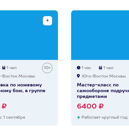
1 чел
10+
1 час
1 чел
-Восток Москвы
Юго-Восток Москвы
вка по ножевому
Мастер-класс по
ному бою, в группе
самообороне подру
предметами
 ₽
6400 ₽
с 1 сентября
Работает круглый год