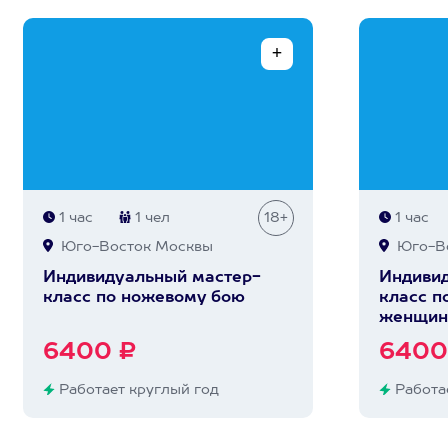
1 час
1 чел
18+
1 час
Юго-Восток Москвы
Юго-Во
Индивидуальный мастер-
Индивид
класс по ножевому бою
класс п
женщин
6400 ₽
6400
Работает круглый год
Работае