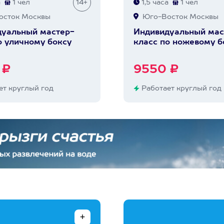
а
1 чел
14+
1,5 часа
1 чел
сток Москвы
Юго-Восток Москвы
уальный мастер-
Индивидуальный мас
о уличному боксу
класс по ножевому 
 ₽
9550 ₽
т круглый год
Работает круглый год