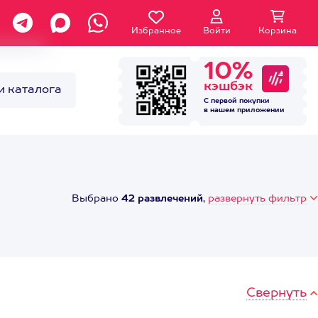
Избранное
Войти
Корзина
10%
кэшбэк
и каталога
С первой покупки
в нашем
приложении
Выбрано
42 развлечений
,
развернуть фильтр
Свернуть