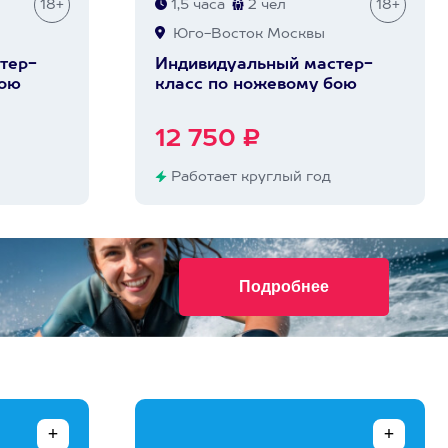
18+
1,5 часа
2 чел
18+
Юго-Восток Москвы
тер-
Индивидуальный мастер-
бою
класс по ножевому бою
12 750 ₽
Работает круглый год