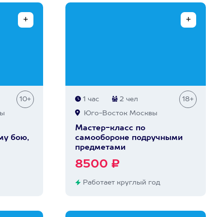
10+
1 час
2 чел
18+
вы
Юго-Восток Москвы
Мастер-класс по
му бою,
самообороне подручными
предметами
8500 ₽
Работает круглый год