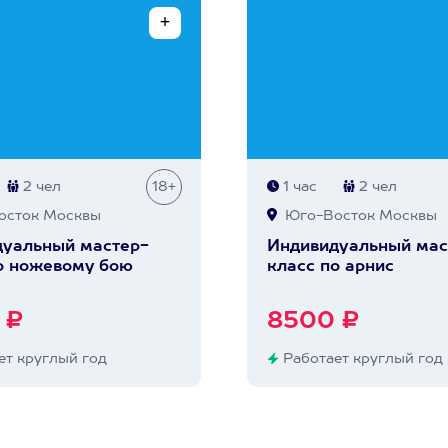
2 чел
18+
1 час
2 чел
сток Москвы
Юго-Восток Москвы
уальный мастер-
Индивидуальный мас
о ножевому бою
класс по арнис
 ₽
8500 ₽
т круглый год
Работает круглый год