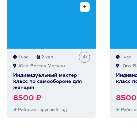
1 час
2 чел
14+
1 час
Юго-Восток Москвы
Юго-Во
Индивидуальный мастер-
Индивид
класс по самообороне для
класс п
женщин
8500 ₽
8500
Работает круглый год
Работае