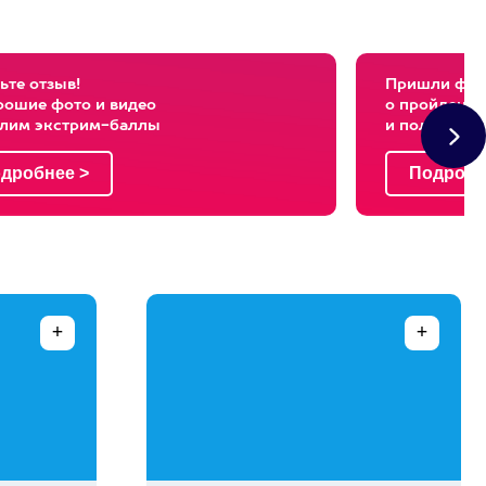
ьте отзыв!
Пришли фото
рошие фото и видео
о пройденны
слим экстрим-баллы
и получи эк