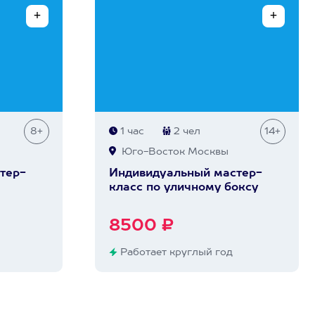
8+
1 час
2 чел
14+
Юго-Восток Москвы
тер-
Индивидуальный мастер-
класс по уличному боксу
8500 ₽
Работает круглый год