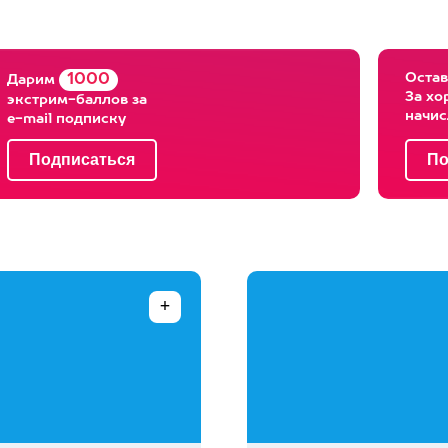
Остав
1000
Дарим
За хо
экстрим-баллов за
начи
e-mail подписку