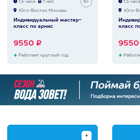
1,5 часа
1 чел
8+
1,5 час
Юго-Восток Москвы
Юго-Во
Индивидуальный мастер-
Индивид
класс по арнис
класс п
9550 ₽
9550
Работает круглый год
Работае