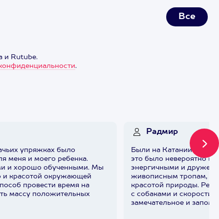
е
Все
 и Rutube.
конфиденциальности
.
Радмир
бачьих упряжках было
Были на Катании на соб
я меня и моего ребенка.
это было невероятно ве
ми и хорошо обученными. Мы
энергичными и дружелю
ю и красотой окружающей
живописным тропам, на
пособ провести время на
красотой природы. Ребе
ить массу положительных
с собаками и скорости 
замечательное и запом