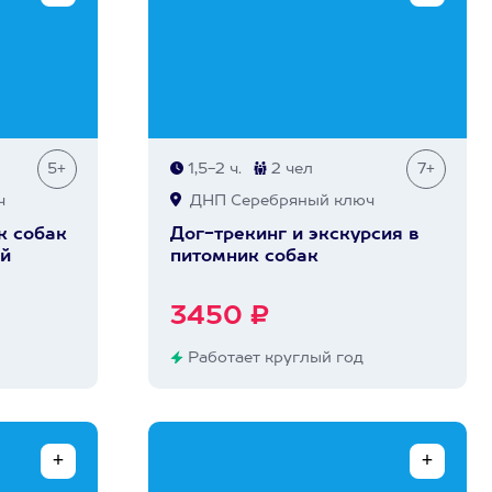
5+
1,5-2 ч.
2 чел
7+
ч
ДНП Серебряный ключ
к собак
Дог-трекинг и экскурсия в
ей
питомник собак
3450 ₽
Работает круглый год