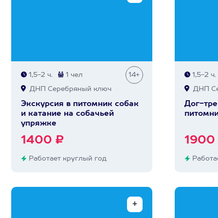
1,5-2 ч.
1 чел
14+
1,5-2 ч.
ДНП Серебряный ключ
ДНП Се
Экскурсия в питомник собак
Дог-тре
и катание на собачьей
питомни
упряжке
1400 ₽
1900
Работает круглый год
Работае