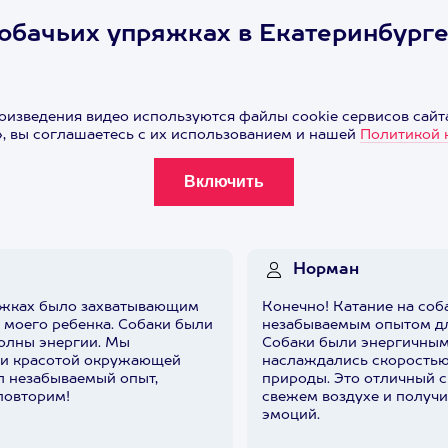
собачьих упряжках в Екатеринбург
оизведения видео используются файлы cookie сервисов сайта
 вы соглашаетесь с их использованием и нашей
Политикой 
Норман
яжках было захватывающим
Конечно! Катание на со
 моего ребенка. Собаки были
незабываемым опытом дл
олны энергии. Мы
Собаки были энергичны
 и красотой окружающей
наслаждались скорость
л незабываемый опыт,
природы. Это отличный с
повторим!
свежем воздухе и получ
эмоций.