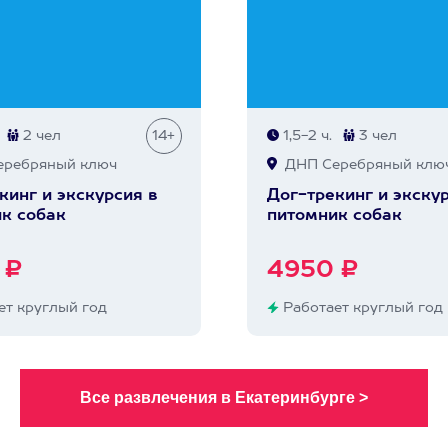
2 чел
14+
1,5-2 ч.
3 чел
ребряный ключ
ДНП Серебряный клю
кинг и экскурсия в
Дог-трекинг и экскур
к собак
питомник собак
 ₽
4950 ₽
т круглый год
Работает круглый год