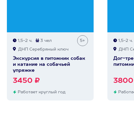
1,5-2 ч.
3 чел
5+
1,5-2 ч.
ДНП Серебряный ключ
ДНП Се
Экскурсия в питомник собак
Дог-тре
и катание на собачьей
питомни
упряжке
3450 ₽
3800
Работает круглый год
Работае