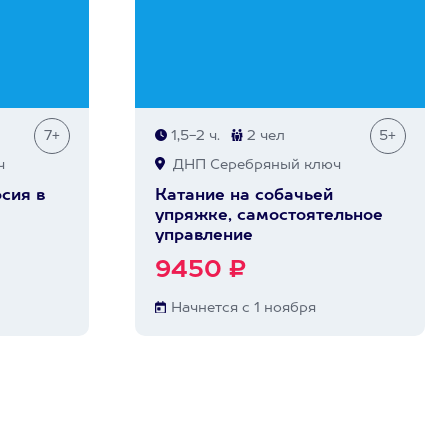
7+
1,5-2 ч.
2 чел
5+
ч
ДНП Серебряный ключ
сия в
Катание на собачьей
упряжке, самостоятельное
управление
9450 ₽
Начнется с 1 ноября