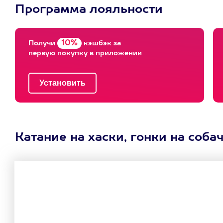
Программа лояльности
10%
Получи
кэшбэк за
первую покупку в приложении
Катание на хаски, гонки на соба