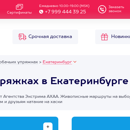
Ежедневно 10.00-19.00 (MSK)
Заказать
звонок
+7 999 444 39 25
Сертификаты
Срочная доставка
Новинк
собачьих упряжках
>
Екатеринбург
пряжках в Екатеринбурге
от Агентства Экстрима АХАА. Живописные маршруты на выбо
 и друзьям катание на хаски