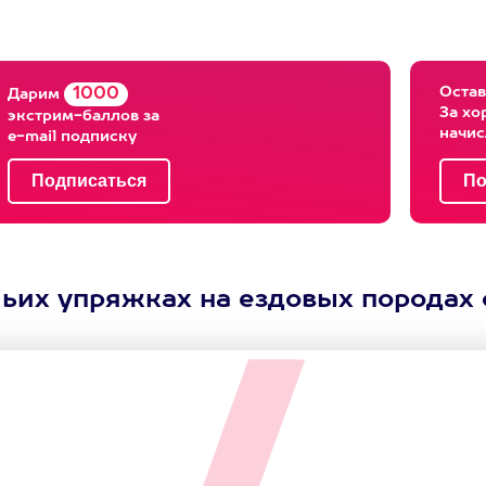
Остав
1000
Дарим
За хо
экстрим-баллов за
начи
e-mail подписку
чьих упряжках на ездовых породах 