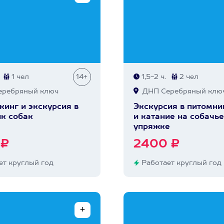
1 чел
14+
1,5-2 ч.
2 чел
ребряный ключ
ДНП Серебряный клю
кинг и экскурсия в
Экскурсия в питомни
к собак
и катание на собачь
упряжке
 ₽
2400 ₽
т круглый год
Работает круглый год