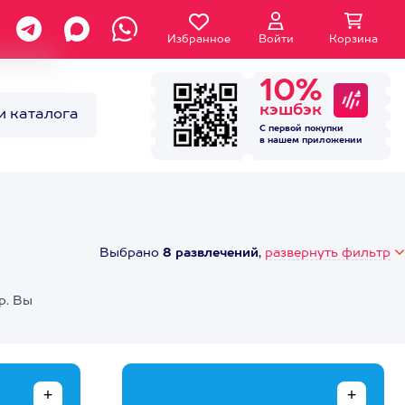
Избранное
Войти
Корзина
10%
кэшбэк
и каталога
С первой покупки
в нашем
приложении
Выбрано
8 развлечений
,
развернуть фильтр
р. Вы