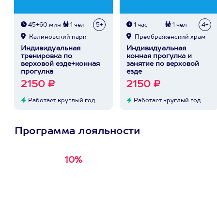
45+60 мин
1 чел
5+
1 час
1 чел
4+
Калиновский парк
Преображенский храм
Индивидуальная
Индивидуальная
тренировка по
конная прогулка и
верховой езде+конная
занятие по верховой
прогулка
езде
2150 ₽
2150 ₽
Работает круглый год
Работает круглый год
Программа лояльности
10%
Получи
кэшбэк за
первую покупку в
приложении