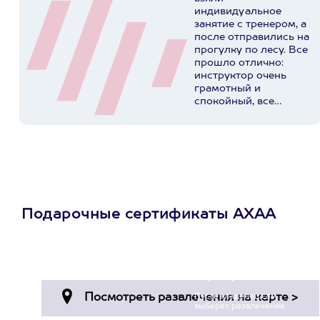
индивидуальное
занятие с тренером, а
после отправились на
прогулку по лесу. Все
прошло отлично:
инструктор очень
грамотный и
спокойный, все
подробно объяснил,
поправил посадку.
Лесная прогулка –
отдельный кайф,
тишина, природа.
Получили море
эмоций, обязательно
приедем еще.
Подарочные сертификаты АХАА
Спасибо за
профессионализм!
Просто подари
сертификат
Пусть владелец сам
выберет развлечение.