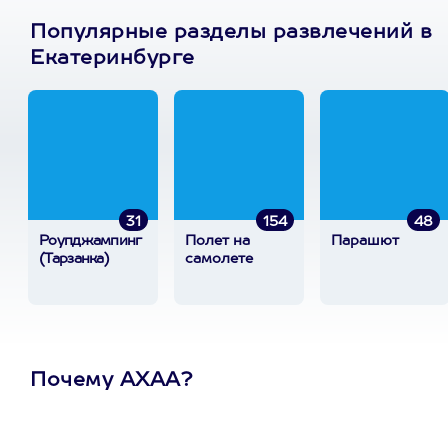
Популярные разделы развлечений в
Екатеринбурге
31
154
48
Роупджампинг
Полет на
Парашют
(Тарзанка)
самолете
Почему АХАА?