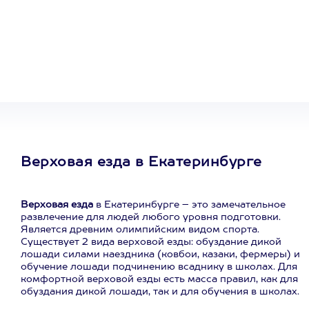
Один
сертификат
на любое
развлечение
Верховая езда в Екатеринбурге
Верховая езда
в Екатеринбурге – это замечательное
развлечение для людей любого уровня подготовки.
Является древним олимпийским видом спорта.
Существует 2 вида верховой езды: обуздание дикой
лошади силами наездника (ковбои, казаки, фермеры) и
обучение лошади подчинению всаднику в школах. Для
комфортной верховой езды есть масса правил, как для
обуздания дикой лошади, так и для обучения в школах.