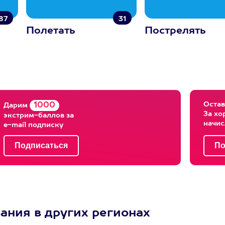
87
31
Полетать
Пострелять
Остав
1000
Дарим
За хо
экстрим-баллов за
начи
e-mail подписку
ния в других регионах