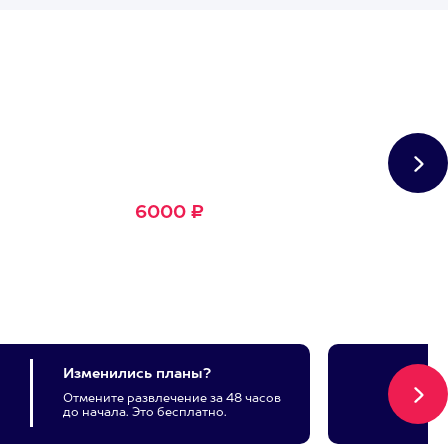
Сертификат
Большое Счастье
Подходит для любого из
1500+ развлечений
6000 ₽
Изменились планы?
Отмените развлечение за 48 часов
до начала. Это бесплатно.