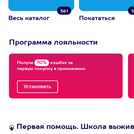
561
1
Весь каталог
Покататься
Программа лояльности
10%
Получи
кэшбэк за
первую покупку в приложении
Первая помощь. Школа выжива