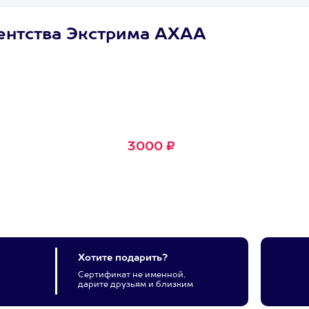
ентства Экстрима АХАА
Сертификат
Маленькое Счастье
Подходит для любого из
600+ развлечений
3000 ₽
Хотите подарить?
Сертификат не именной,
дарите друзьям и близким