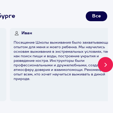
бурге
Все
Иван
х
Посещение Школы выживания было захватывающим
опытом для меня и моего ребенка. Мы научились
основам выживания в экстремальных условиях, таки
как поиск пищи и воды, построение укрытия и
разведение костра. Инструкторы были
профессиональными и дружелюбными, создавая
атмосферу доверия и взаимопомощи. Рекомендую эт
опыт всем, кто хочет научиться выживать в дикой
природе.