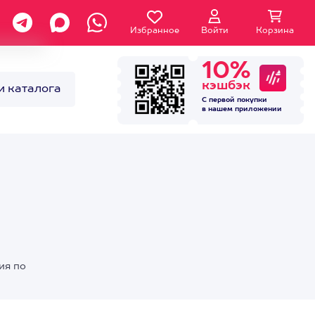
Избранное
Войти
Корзина
10%
кэшбэк
и каталога
С первой покупки
в нашем
приложении
ия по