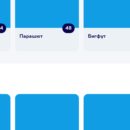
54
48
Парашют
Бигфут