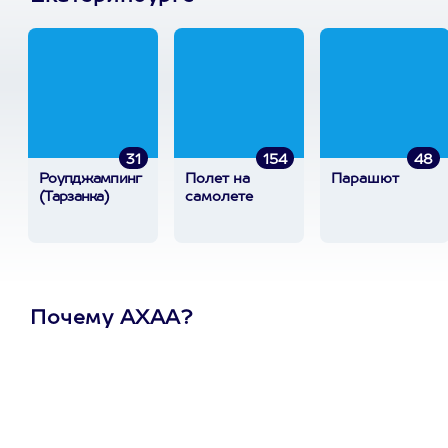
31
154
48
Роупджампинг
Полет на
Парашют
(Тарзанка)
самолете
Почему АХАА?
Один
сертификат