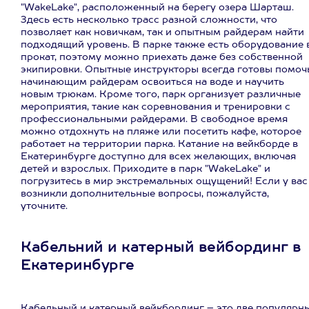
"WakeLake", расположенный на берегу озера Шарташ.
Здесь есть несколько трасс разной сложности, что
позволяет как новичкам, так и опытным райдерам найти
подходящий уровень. В парке также есть оборудование 
прокат, поэтому можно приехать даже без собственной
экипировки. Опытные инструкторы всегда готовы помоч
начинающим райдерам освоиться на воде и научить
новым трюкам. Кроме того, парк организует различные
мероприятия, такие как соревнования и тренировки с
профессиональными райдерами. В свободное время
можно отдохнуть на пляже или посетить кафе, которое
работает на территории парка. Катание на вейкборде в
Екатеринбурге доступно для всех желающих, включая
детей и взрослых. Приходите в парк "WakeLake" и
погрузитесь в мир экстремальных ощущений! Если у вас
возникли дополнительные вопросы, пожалуйста,
уточните.
Кабельний и катерный вейбординг в
Екатеринбурге
Кабельный и катерный вейкбординг – это две популярн