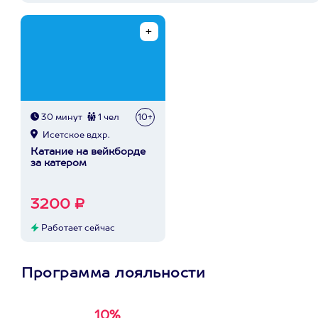
30 минут
1 чел
10+
Исетское вдхр.
Катание на вейкборде
за катером
3200 ₽
Работает сейчас
Программа лояльности
10%
Получи
кэшбэк за