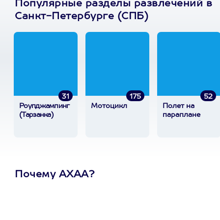
Популярные разделы развлечений в
Санкт-Петербурге (СПБ)
31
175
52
Роупджампинг
Мотоцикл
Полет на
(Тарзанка)
параплане
Почему АХАА?
Один