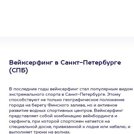
сертификат
на любое
развлечение
Вейксерфинг в Санкт-Петербурге
(СПБ)
В последние годы вейксерфинг стал популярным видом
экстремального спорта в Санкт-Петербурге. Этому
способствуют не только географическое положение
города на берегу Финского залива, но и активное
развитие водных спортивных центров. Вейксерфинг
представляет собой комбинацию вейкбординга и
серфинга, при которой спортсмен катается на
специальной доске, привязанной к лодке или кабелю, и
выполняет трюки на волнах.