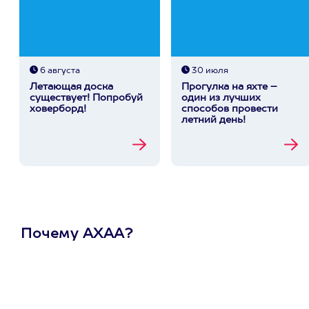
6 августа
30 июля
Летающая доска
Прогулка на яхте –
существует! Попробуй
один из лучших
ховерборд!
способов провести
летний день!
Почему АХАА?
Один