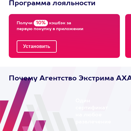
Программа лояльности
10%
Получи
кэшбэк за
первую покупку в приложении
Почему Агентство Экстрима AX
Один
сертификат
на любое
развлечение