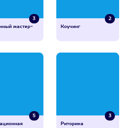
3
2
нный мастер-
Коучинг
5
3
ационная
Риторика