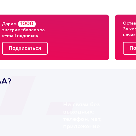
Остав
1000
Дарим
За хо
экстрим-баллов за
начи
e-mail подписку
AA?
На связи без
выходных:
телефон, чат,
приложение