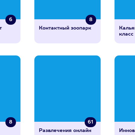
6
8
т
Контактный зоопарк
Калья
класс
8
61
Развлечения онлайн
Иннов