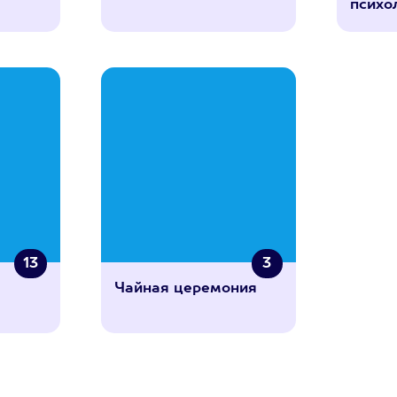
психо
13
3
Чайная церемония