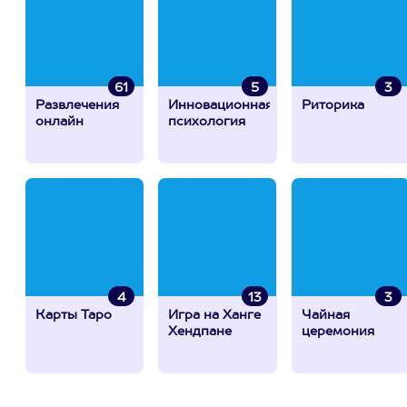
61
5
3
Развлечения
Инновационная
Риторика
онлайн
психология
4
13
3
Карты Таро
Игра на Ханге
Чайная
Хендпане
церемония