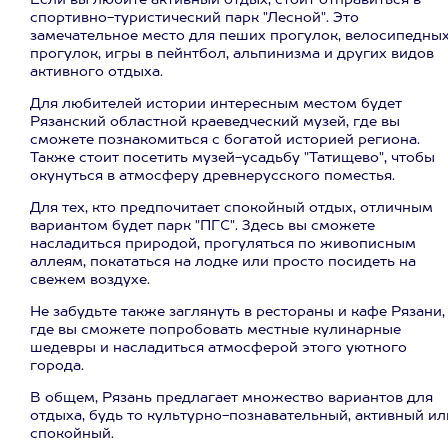
Если вы любите активный отдых, стоит отправиться в
спортивно-туристический парк "Лесной". Это
замечательное место для пеших прогулок, велосипедны
прогулок, игры в пейнтбол, альпинизма и других видов
активного отдыха.
Для любителей истории интересным местом будет
Рязанский областной краеведческий музей, где вы
сможете познакомиться с богатой историей региона.
Также стоит посетить музей-усадьбу "Татищево", чтобы
окунуться в атмосферу древнерусского поместья.
Для тех, кто предпочитает спокойный отдых, отличным
вариантом будет парк "ПГС". Здесь вы сможете
насладиться природой, прогуляться по живописным
аллеям, покататься на лодке или просто посидеть на
свежем воздухе.
Не забудьте также заглянуть в рестораны и кафе Рязани,
где вы сможете попробовать местные кулинарные
шедевры и насладиться атмосферой этого уютного
города.
В общем, Рязань предлагает множество вариантов для
отдыха, будь то культурно-познавательный, активный ил
спокойный.