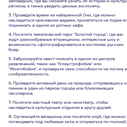
заповедник, где вы сможете узнать об истории и культур
региона, а также увидеть ценные экспонаты.
3. Проведите время на набережной Оки, где можно
насладиться красивыми видами, прокатиться на лодке и
поужинать в одном из уютных кафе.
4. Посетите тематический парк "Золотой город", где вас
ждут разнообразные аттракционы, интересные шоу и
возможность сфотографироваться в костюмах русских
бояр.
5. Забронируйте квест-комнату в одном из центров
развлечений, таких как "Клаустрофобия" или
"Мозгобойня", и проверьте свои способности на логику 
сообразительность.
6. Проведите активный день на природе, отправившись н
пикник в один из парков города или близлежащих
лесопарков.
7. Посетите местный театр или кинотеатр, чтобы
насладиться культурным отдыхом в кругу друзей.
8. Организуйте вечеринку или посетите клуб, где можно
потанцевать под любимые хиты и оторваться по-полной.