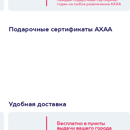
Каждый подарочный сертификат
годен на любое развлечение АХАА
Подарочные сертификаты АХАА
Просто подари
сертификат
Пусть владелец сам
выберет развлечение.
3900+ развлечений
Удобная доставка
Бесплатно в пункты
выдачи вашего города