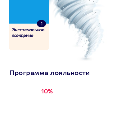
1
Экстремальное
вождение
Программа лояльности
10%
Получи
кэшбэк за
первую покупку в
приложении