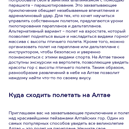
попробовать себя в занятиях альпинизмом с помощью
парашюта - парашютирование. Это захватывающее
приключение обещает незабываемые впечатления и
адреналиновый удар. Для тех, кто хочет научиться
управлять собственным полетом, предлагаются уроки
пилотирования парапланов и дельтапланов.
Альтернативный вариант - полет на аэростате, который
позволяет подняться выше и насладиться видами горног
массива с высоты птичьего полета. Кроме того, можно
организовать полет на параплане или дельтаплане с
инструктором, чтобы безопасно и уверенно
познакомиться с этими видами спорта. На Алтае также
доступны экскурсии на вертолете, позволяющие увидеть
красоты гор с высоты птичьего полета. Таким образом,
разнообразие развлечений в небе на Алтае позволит
каждому найти что-то по своему вкусу.
Куда сходить полетать на Алтае
Приглашаем вас на захватывающее приключение и поле
над красивейшими пейзажами Алтайских гор. Один из
самых популярных способов увидеть все великолепие
Алтая – это полет на параплане. Начните свое