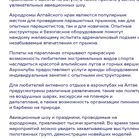
увлекательных авиационных шоу.
Аэродромы Алтайского края являются популярным
местом для проведения парашютных прыжков, как для
опытных парашютистов, так и для новичков. Опытные
инструкторы и безопасное оборудование помогут
каждому желающему испытать адреналиновый подъем 
незабываемые впечатления от прыжка.
Полеты на парапланах открывают прекрасную
возможность любителям экстремальных видов спорта
насладиться красотой альпийских лугов и горных верши
Аэроклубы предоставляют услуги аренды оборудования
индивидуальные занятия с опытными инструкторами.
Для любителей активного отдыха в аэроклубах на Алтае
предусмотрены различные развлечения, такие как полет
на воздушных шарах, экскурсии на планере и
дельтаплане, а также возможность организации пикник
и барбекю на природе.
Авиационные шоу и праздники, проводимые на
аэродромах, привлекают тысячи зрителей. Во время так
мероприятий можно увидеть захватывающие выступлен
пилотажных групп, демонстрации новейших моделей