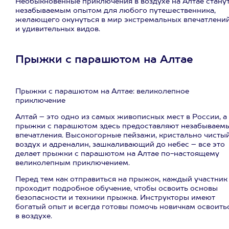
Необыкновенные приключения в воздухе на Алтае стану
незабываемым опытом для любого путешественника,
желающего окунуться в мир экстремальных впечатлени
и удивительных видов.
Прыжки с парашютом на Алтае
Прыжки с парашютом на Алтае: великолепное
приключение
Алтай – это одно из самых живописных мест в России, а
прыжки с парашютом здесь предоставляют незабываем
впечатления. Высокогорные пейзажи, кристально чисты
воздух и адреналин, зашкаливающий до небес – все это
делает прыжки с парашютом на Алтае по-настоящему
великолепным приключением.
Перед тем как отправиться на прыжок, каждый участник
проходит подробное обучение, чтобы освоить основы
безопасности и техники прыжка. Инструкторы имеют
богатый опыт и всегда готовы помочь новичкам освоить
в воздухе.