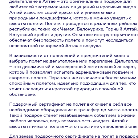
дельтаплане в Алтае – это оригинальный подарок для
любителей экстремальных ощущений и красивых видов.
Алтай известен своей красотой и уникальными
природными ландшафтами, которые можно увидеть с
высоты полета. Полеты проводятся в различных районах
республики, таких как Чемал, Белокуриха, Горный Алтай,
Катунский хребет и другие. Опытные инструкторы-пило
обеспечат безопасность полета и помогут насладиться
невероятной панорамой Алтая с воздуха.
В зависимости от пожеланий и предпочтений можно
выбрать полет на дельтаплане или параплане. Дельтапл
– это динамичный и маневренный летательный аппарат,
который позволяет испытать адреналиновый подъем и
скорость полета. Параплан же отличается более мягким
спокойным полетом, идеально подходящим для тех, кто
хочет насладиться красотой природы в спокойной
обстановке.
Подарочный сертификат на полет включает в себя все
необходимое оборудование и трансфер до места полета.
Такой подарок станет незабываемым событием в жизни
любого человека, ведь возможность увидеть Алтай с
высоты птичьего полета – это поистине уникальный опыт
Для заказа подарочного сертификата на полет в подарок