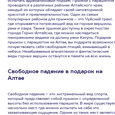
испытать адреналиновый подъем. Прыжки с парашютом
проводятся в различных районах Алтайского края,
каждый из которых обладает своей неповторимой
красотой и привлекательностью. Один из самых
популярных районов для прыжков – это Чуйский тракт,
где открывается потрясающий вид на горные вершины,
реки и озера. Также прыжки доступны в окрестностях
города Горно-Алтайска, где можно насладиться
панорамными видами на долину реки Катунь. Подарив
прыжок с парашютом на Алтае, вы подарите возможнос
почувствовать себя свободным птицей, взмывающей в
небеса. Незабываемые впечатления и фантастические
виды горных вершин останутся в памяти на всю жизнь.
Свободное падение в подарок на
Алтае
Свободное падение – это экстремальный вид спорта,
который представляет собой прыжок с определенной
высоты без использования парашюта. В мире существуе
несколько мест, где можно испытать на себе это
захватывающее ощущение. Одним из таких мест являетс