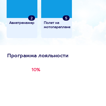
2
5
Авиатренажер
Полет на
мотопараплане
Программа лояльности
10%
Получи
кэшбэк за
первую покупку в
приложении