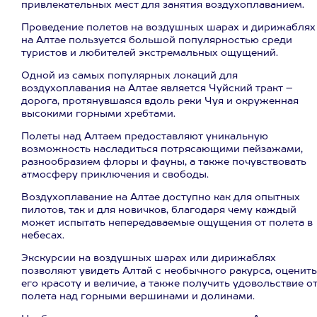
привлекательных мест для занятия воздухоплаванием.
Проведение полетов на воздушных шарах и дирижаблях
на Алтае пользуется большой популярностью среди
туристов и любителей экстремальных ощущений.
Одной из самых популярных локаций для
воздухоплавания на Алтае является Чуйский тракт –
дорога, протянувшаяся вдоль реки Чуя и окруженная
высокими горными хребтами.
Полеты над Алтаем предоставляют уникальную
возможность насладиться потрясающими пейзажами,
разнообразием флоры и фауны, а также почувствовать
атмосферу приключения и свободы.
Воздухоплавание на Алтае доступно как для опытных
пилотов, так и для новичков, благодаря чему каждый
может испытать непередаваемые ощущения от полета в
небесах.
Экскурсии на воздушных шарах или дирижаблях
позволяют увидеть Алтай с необычного ракурса, оценить
его красоту и величие, а также получить удовольствие о
полета над горными вершинами и долинами.