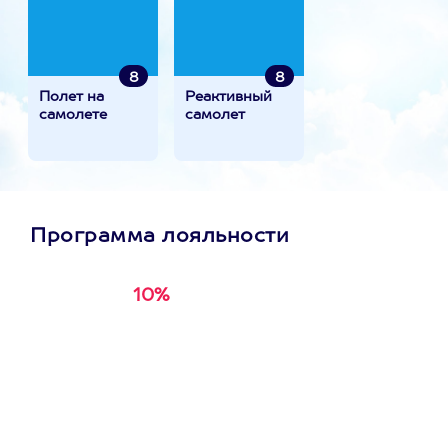
8
8
Полет на
Реактивный
самолете
самолет
Программа лояльности
10%
Получи
кэшбэк за
первую покупку в
приложении