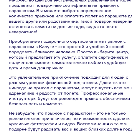
Множество центров экстремальных развлечений в Калу
предлагают подарочные сертификаты на прыжки с
парашютом. Вы можете выбрать определенное
количество прыжков или оплатить полет на парашюте д
вашего друга или родственника. Такой подарок наверня
останется в памяти на долгие годы, ведь это нечто
невероятное!
Приобретение подарочного сертификата на прыжок с
парашютом в Калуге - это простой и удобный способ
порадовать близкого человека. Просто выберите центр,
который предлагает эту услугу, оплатите сертификат, и
получатель сможет самостоятельно выбрать удобную
дату и время для прыжка.
Это увлекательное приключение подходит для людей с
разным уровнем физической подготовки. Даже те, кто
никогда не прыгал с парашютом, могут ощутить всю мо
адреналина и радости от полета. Профессиональные
инструкторы будут сопровождать прыжок, обеспечивая
безопасность и комфорт.
Не забудьте, что прыжок с парашютом - это не только
увлекательное приключение, но и возможность сделать
красивые фотографии и видео. Воспоминания о таком
подарке будут радовать вас и ваших близких долгие год