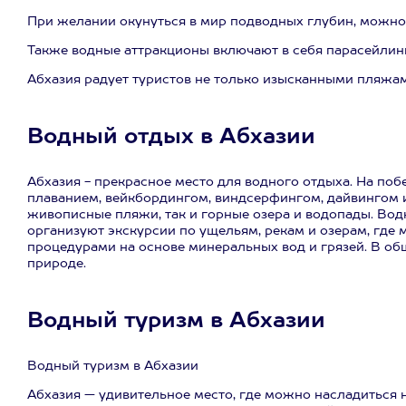
При желании окунуться в мир подводных глубин, можн
Также водные аттракционы включают в себя парасейлинг
Абхазия радует туристов не только изысканными пляжам
Водный отдых в Абхазии
Абхазия - прекрасное место для водного отдыха. На по
плаванием, вейкбордингом, виндсерфингом, дайвингом и
живописные пляжи, так и горные озера и водопады. Во
организуют экскурсии по ущельям, рекам и озерам, где
процедурами на основе минеральных вод и грязей. В общ
природе.
Водный туризм в Абхазии
Водный туризм в Абхазии
Абхазия — удивительное место, где можно насладиться