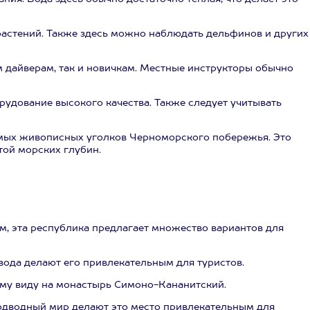
растений. Также здесь можно наблюдать дельфинов и других
дайверам, так и новичкам. Местные инструкторы обычно
удование высокого качества. Также следует учитывать
амых живописных уголков Черноморского побережья. Это
той морских глубин.
м, эта республика предлагает множество вариантов для
 вода делают его привлекательным для туристов.
ому виду на монастырь Симоно-Кананитский.
подводный мир делают это место привлекательным для