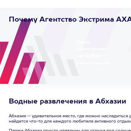
Почему Агентство Экстрима AX
Один
сертификат
на любое
развлечение
Водные развлечения в Абхазии
Абхазия — удивительное место, где можно насладиться
найдется что-то для каждого любителя активного отдых
Пляжи Абхазии просто идеальны для отдыха под солнце