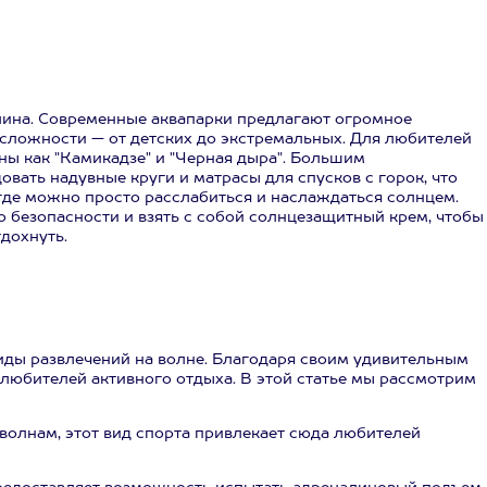
алина. Современные аквапарки предлагают огромное
 сложности — от детских до экстремальных. Для любителей
оны как "Камикадзе" и "Черная дыра". Большим
ать надувные круги и матрасы для спусков с горок, что
 где можно просто расслабиться и наслаждаться солнцем.
 о безопасности и взять с собой солнцезащитный крем, чтобы
дохнуть.
виды развлечений на волне. Благодаря своим удивительным
любителей активного отдыха. В этой статье мы рассмотрим
волнам, этот вид спорта привлекает сюда любителей