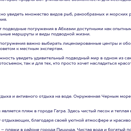
но увидеть множество видов рыб, ракообразных и морских 
ия.
 подводные погружения в Абхазии доступными как опытным 
льные маршруты и виды подводной жизни.
 погружения важно выбирать лицензированные центры и обор
оветом к местным экспертам.
жность увидеть удивительный подводный мир в одном из с
съемок, так и для тех, кто просто хочет насладиться красо
дыха и активного отдыха на воде. Окруженная Черным море
является пляж в городе Гагра. Здесь чистый песок и теплая
 отдыхающих, благодаря своей уютной атмосфере и красив
 – пляжи в районе города Пицунда. Чистая вода и богатый 