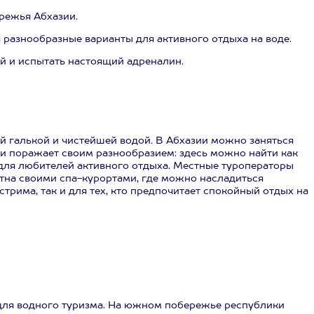
режья Абхазии.
 разнообразные варианты для активного отдыха на воде.
й и испытать настоящий адреналин.
й галькой и чистейшей водой. В Абхазии можно заняться
ии поражает своим разнообразием: здесь можно найти как
для любителей активного отдыха. Местные туроператоры
стна своими спа-курортами, где можно насладиться
трима, так и для тех, кто предпочитает спокойный отдых на
 для водного туризма. На южном побережье республики