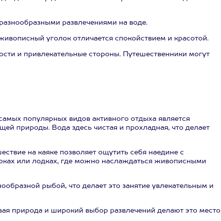
 разнообразными развлечениями на воде.
 живописный уголок отличается спокойствием и красотой.
ности и привлекательные стороны. Путешественники могут
 самых популярных видов активного отдыха является
ей природы. Вода здесь чистая и прохладная, что делает
ствие на каяке позволяет ощутить себя наедине с
рках или лодках, где можно наслаждаться живописными
нообразной рыбой, что делает это занятие увлекательным и
ивая природа и широкий выбор развлечений делают это место