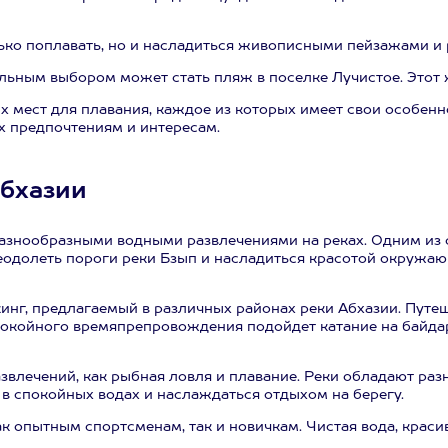
лько поплавать, но и насладиться живописными пейзажами и
еальным выбором может стать пляж в поселке Лучистое. Этот
х мест для плавания, каждое из которых имеет свои особен
их предпочтениям и интересам.
Абхазии
разнообразными водными развлечениями на реках. Одним из
одолеть пороги реки Бзып и насладиться красотой окружающ
г, предлагаемый в различных районах реки Абхазии. Путеше
покойного времяпрепровождения подойдет катание на байда
звлечений, как рыбная ловля и плавание. Реки обладают раз
в спокойных водах и наслаждаться отдыхом на берегу.
ак опытным спортсменам, так и новичкам. Чистая вода, крас