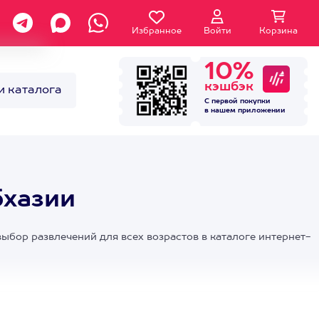
Избранное
Войти
Корзина
10%
кэшбэк
и каталога
С первой покупки
в нашем
приложении
бхазии
выбор развлечений для всех возрастов в каталоге интернет-