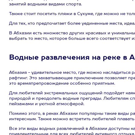
занятий водными видами спорта.
Также стоит посетить пляжи в Сухуме, где можно не то
Для тех, кто предпочитает более уединенные места, ид
В Абхазии есть множество других красивых и уникальны
выбрать то место, которое больше всего соответствует 
Водные развлечения на реке в 
Абхазия - удивительное место, где можно насладиться 
рафтинг. Это захватывающее приключение позволяет пре
это времяпрепровождение особенно приятным.
Для любителей экстремальных ощущений подойдет каякин
природой и преодолеть водные преграды. Любителям с
пейзажами и уютной атмосферой.
Помимо этого, в реках Абхазии популярны такие виды ра
интересным. Также можно встретить любителей плавать 
Все эти виды водных развлечений в Абхазии доступны к
привлекательным для всех любителей активного отдыха.