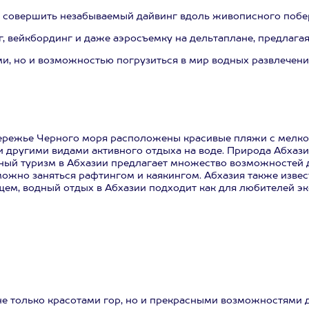
о совершить незабываемый дайвинг вдоль живописного побе
, вейкбординг и даже аэросъемку на дельтаплане, предлагая
и, но и возможностью погрузиться в мир водных развлечени
бережье Черного моря расположены красивые пляжи с мелко
 другими видами активного отдыха на воде. Природа Абхаз
дный туризм в Абхазии предлагает множество возможностей 
 можно заняться рафтингом и каякингом. Абхазия также изве
ем, водный отдых в Абхазии подходит как для любителей экс
 не только красотами гор, но и прекрасными возможностями