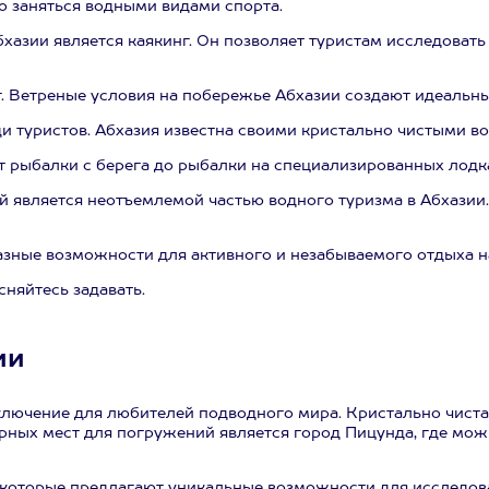
 заняться водными видами спорта.
хазии является каякинг. Он позволяет туристам исследоват
 Ветреные условия на побережье Абхазии создают идеальные
и туристов. Абхазия известна своими кристально чистыми в
 рыбалки с берега до рыбалки на специализированных лодк
рый является неотъемлемой частью водного туризма в Абхази
азные возможности для активного и незабываемого отдыха н
сняйтесь задавать.
ии
лючение для любителей подводного мира. Кристально чистая
рных мест для погружений является город Пицунда, где мо
оторые предлагают уникальные возможности для исследовани