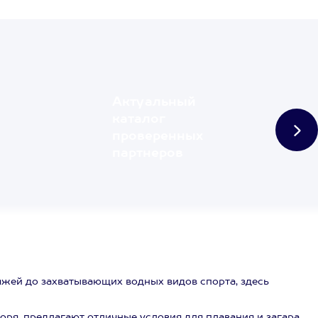
Актуальный
каталог
проверенных
партнеров
жей до захватывающих водных видов спорта, здесь
я, предлагают отличные условия для плавания и загара.