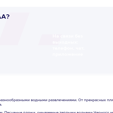
AA?
На связи без
выходных:
телефон, чат,
приложение
 разнообразными водными развлечениями. От прекрасных пля
а.
м. Песчаные пляжи, омываемые теплыми волнами Черного мор