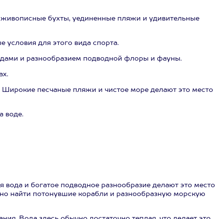
ь живописные бухты, уединенные пляжи и удивительные
 условия для этого вида спорта.
одами и разнообразием подводной флоры и фауны.
ах.
и. Широкие песчаные пляжи и чистое море делают это место
а воде.
 вода и богатое подводное разнообразие делают это место
жно найти потонувшие корабли и разнообразную морскую
я. Вода здесь обычно достаточно теплая, что делает это