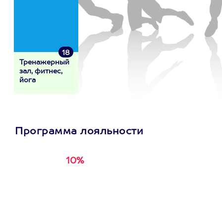
18
Тренажерный
зал, фитнес,
йога
Программа лояльности
10%
Получи
кэшбэк за
первую покупку в
приложении