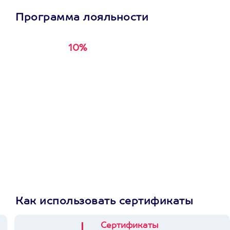
профессиональное и очень
прекрасный внимательный
Программа лояльности
располагающий к себе че
чувствуешь себя не «супе
который лучше понимает, 
ситуации. И, кажется, это
10%
Получи
кэшбэк за
первую покупку в
приложении
Как использовать сертификаты
Сертификаты