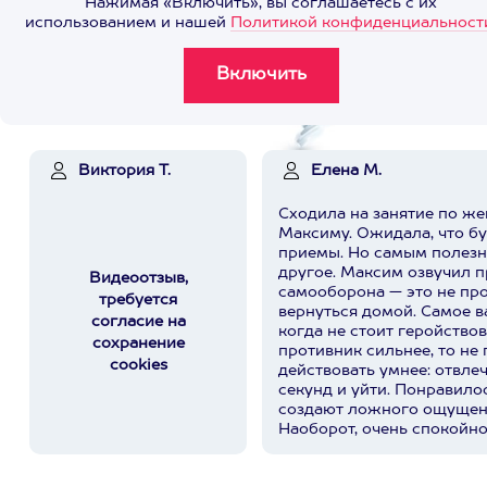
Нажимая «Включить», вы соглашаетесь с их
использованием и нашей
Политикой конфиденциальност
Виктория Т.
Елена М.
Сходила на занятие по ж
Максиму. Ожидала, что б
приемы. Но самым полезн
другое. Максим озвучил простую мысль:
Видеоотзыв,
самооборона — это не про
требуется
вернуться домой. Самое важное — вовремя понять,
согласие на
когда не стоит геройствов
сохранение
противник сильнее, то не 
cookies
действовать умнее: отвле
секунд и уйти. Понравилос
создают ложного ощущен
Наоборот, очень спокойно
действительно работают, 
вступать в бой. Спасибо 