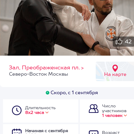
42
Зал, Преображенская пл.
>
Северо-Восток Москвы
На карте
Скоро, с 1 сентября
Число
Длительность
участников
8х2 часа
1 человек
Начиная с сентября
Возраст