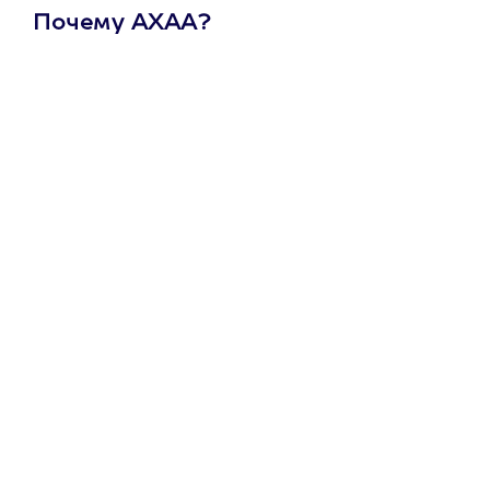
Почему АХАА?
Один
сертификат
на любое
развлечение