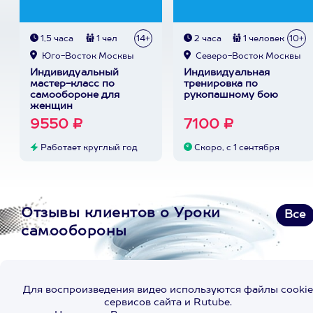
1,5 часа
1 чел
14+
2 часа
1 человек
10+
Юго-Восток Москвы
Северо-Восток Москвы
Индивидуальный
Индивидуальная
мастер-класс по
тренировка по
самообороне для
рукопашному бою
женщин
9550 ₽
7100 ₽
Работает круглый год
Скоро, с 1 сентября
Отзывы клиентов о Уроки
Все
самообороны
Для воспроизведения видео используются файлы cookie
сервисов сайта и Rutube.