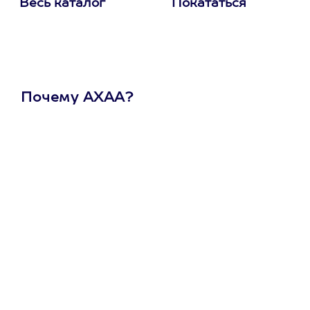
Весь каталог
Покататься
Почему АХАА?
Один
сертификат
на любое
развлечение