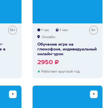
18+
1 час
1 чел
6+
Онлайн
н-
Обучение игре на
е в
глюкофоне, индивидуальный
онлайн-урок
2950 ₽
Работает круглый год