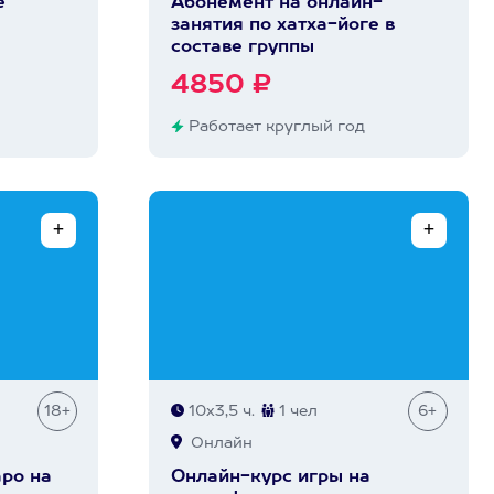
е
Абонемент на онлайн-
занятия по хатха-йоге в
составе группы
4850 ₽
Работает круглый год
18+
10х3,5 ч.
1 чел
6+
Онлайн
аро на
Онлайн-курс игры на