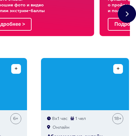
рошие фото и видео
о пройденны
слим экстрим-баллы
и получи эк
6+
8х1 час
1 чел
18+
Онлайн