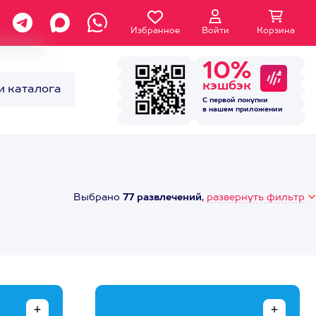
Избранное
Войти
Корзина
10%
кэшбэк
и каталога
С первой покупки
в нашем
приложении
Выбрано
77 развлечений
,
развернуть фильтр