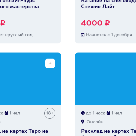
 онлайн-курс
Катание на снегоход
ого мастерства
Снежик Лайт
 ₽
4000 ₽
т круглый год
Начнется с 1 декабря
са
1 чел
18+
до 1 часа
1 чел
н
Онлайн
 на картах Таро на
Расклад на картах Т