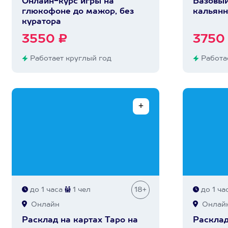
Онлайн-курс игры на
Базовый
глюкофоне до мажор, без
кальянн
куратора
3550 ₽
3750
Работает круглый год
Работае
до 1 часа
1 чел
18+
до 1 ча
Онлайн
Онлай
Расклад на картах Таро на
Расклад