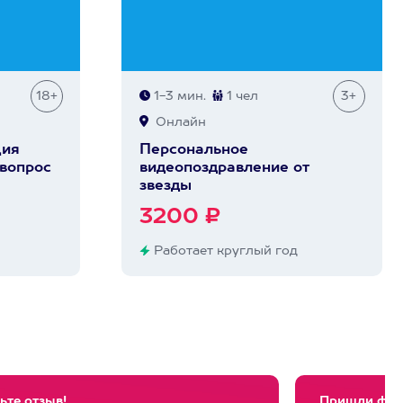
18+
1-3 мин.
1 чел
3+
Онлайн
ция
Персональное
вопрос
видеопоздравление от
звезды
3200 ₽
Работает круглый год
ьте отзыв!
Пришли фото