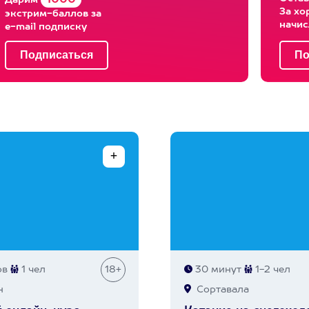
1000
Дарим
За хо
экстрим-баллов за
начи
e-mail подписку
ов
1 чел
18+
30 минут
1-2 чел
н
Сортавала