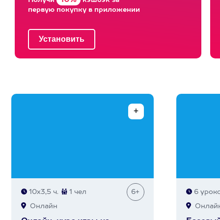
10%
Получи
кэшбэк за
первую покупку в приложении
10х3,5 ч.
1 чел
6+
6 урок
Онлайн
Онлай