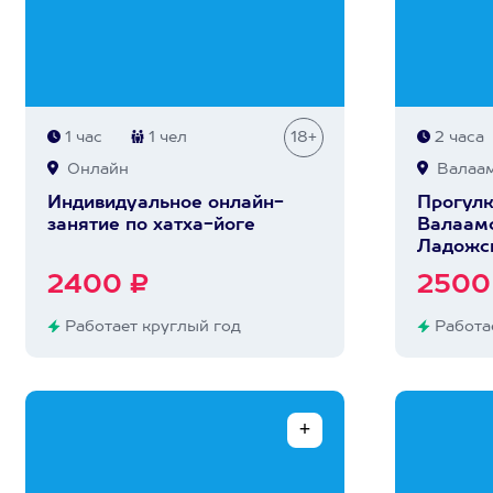
1 час
1 чел
18+
2 часа
Онлайн
Валаам
Индивидуальное онлайн-
Прогулк
занятие по хатха-йоге
Валаамс
Ладожс
2400 ₽
2500
Работает круглый год
Работае