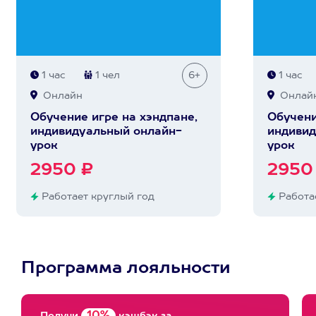
1 час
1 чел
6+
1 час
Онлайн
Онлай
Обучение игре на хэндпане,
Обучени
индивидуальный онлайн-
индивид
урок
урок
2950 ₽
2950
Работает круглый год
Работае
Программа лояльности