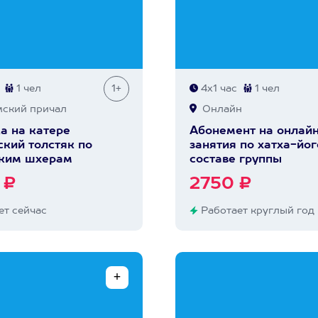
1 чел
1+
4х1 час
1 чел
ский причал
Онлайн
а на катере
Абонемент на онлай
кий толстяк по
занятия по хатха-йог
ким шхерам
составе группы
 ₽
2750 ₽
т сейчас
Работает круглый год