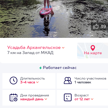
39
Усадьба Архангельское
7 км на Запад от МКАД
На карте
Работает сейчас
Длительность
Число участников
3-4 часа
1 человек
Дни проведения
Возраст
каждый день
от 12 лет