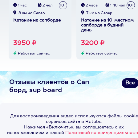
1 час
2 чел
10+
2 часа
1-10 чел
10+
8 км на Север
7 км на Север
Катание на сапборде
Катание на 10-местном
сапборде в будний
день
3950 ₽
3200 ₽
Работает сейчас
Работает сейчас
Отзывы клиентов о Сап
Все
борд, sup board
Для воспроизведения видео используются файлы cookie
сервисов сайта и Rutube.
Нажимая «Включить», вы соглашаетесь с их
использованием и нашей
Политикой конфиденциальност