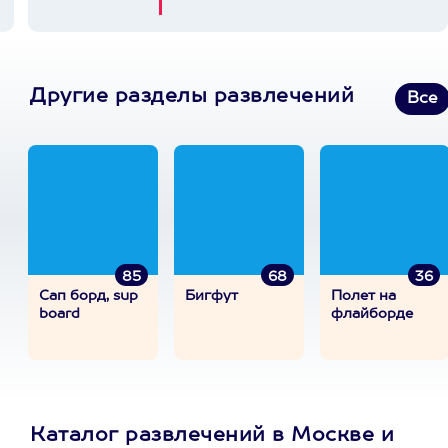
Другие разделы развлечений
Все
85
68
36
Сап борд, sup
Бигфут
Полет на
board
флайборде
Каталог развлечений в Москве и