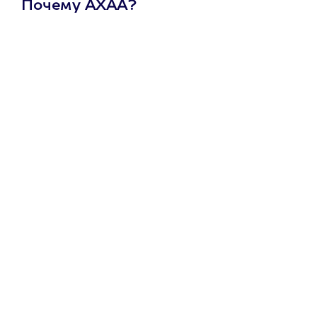
Почему АХАА?
Один
сертификат
на любое
развлечение