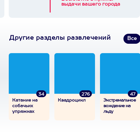
выдачи вашего города
Другие разделы развлечений
Все
34
276
47
Катание на
Квадроцикл
Экстремальное
собачьих
вождение на
упряжках
льду