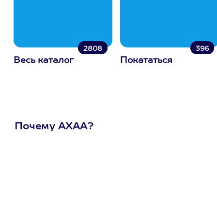
2808
396
Весь каталог
Покататься
Почему АХАА?
Один
сертификат
на любое
развлечение