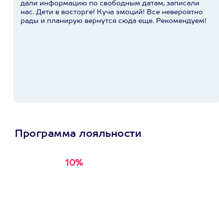
дали информацию по свободным датам, записали
нас. Дети в восторге! Куча эмоций! Все невероятно
рады и планирую вернутся сюда еще. Рекомендуем!
Программа лояльности
10%
Получи
кэшбэк за
первую покупку в
приложении