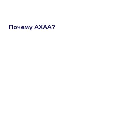
Почему АХАА?
Один
сертификат
на любое
развлечение