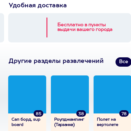
Удобная доставка
Бесплатно в пункты
выдачи вашего города
Другие разделы развлечений
Все
85
38
78
Сап борд, sup
Роупджампинг
Полет на
board
(Тарзанка)
вертолете