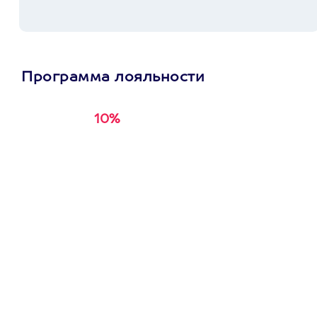
Программа лояльности
10%
Получи
кэшбэк за
первую покупку в
приложении