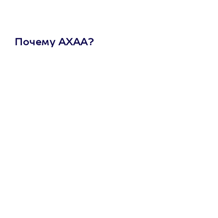
Почему АХАА?
Один
сертификат
на любое
развлечение