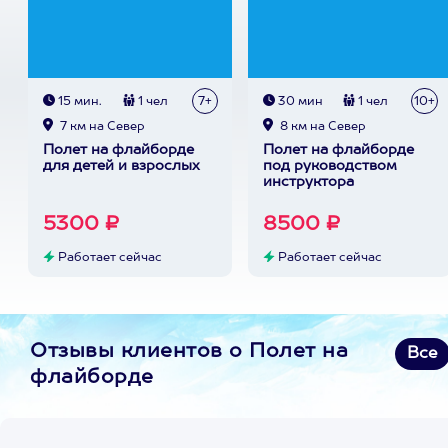
15 мин.
1 чел
7+
30 мин
1 чел
10+
7 км на Север
8 км на Север
Полет на флайборде
Полет на флайборде
для детей и взрослых
под руководством
инструктора
5300 ₽
8500 ₽
Работает сейчас
Работает сейчас
Отзывы клиентов о Полет на
Все
флайборде