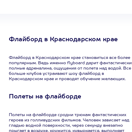
Флайборд в Краснодарском крае
Флайборд в Краснодарском крае становиться все более
популярным. Ведь именно flyboard дарит фантастически
полные адреналина, ощущения от полета над водой. Все
больше клубов устраивают шоу флайборд в
Краснодарском крае и проводят обучение желающих.
Полеты на флайборде
Полеты на флайборде сродни трюкам фантастических
героев из голливудских фильмов. Человек зависает над
гладью водной поверхности, через секунду внезапно
прыгает в воздухе, кружится, кувыркается, выполняет