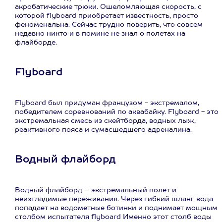
акробатические трюки. Ошеломляющая скорость, с
которой flyboard приобретает известность, просто
феноменальна. Сейчас трудно поверить, что совсем
недавно никто и в помине не знал о полетах на
флайборде.
Flyboard
Flyboard был придуман французом - экстремалом,
победителем соревнований по аквабайку. Flyboard - это
экстремальная смесь из скейтборда, водных лыж,
реактивного пояса и сумасшедшего адреналина.
Водный флайборд
Водный флайборд – экстремальный полет и
неизгладимые переживания. Через гибкий шланг вода
попадает на водометные ботинки и поднимает мощным
столбом испытателя flyboard Именно этот столб воды