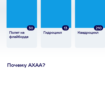
30
13
210
Полет на
Гидроцикл
Квадроцикл
флайборде
Почему АХАА?
Один
сертификат
на любое
развлечение