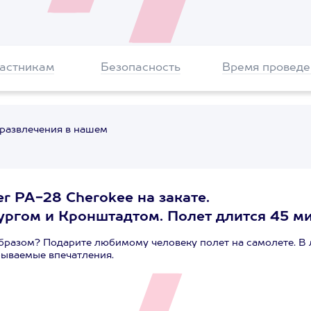
частникам
Безопасность
Время проведе
 развлечения в нашем
r PA-28 Cherokee на закате.
ргом и Кронштадтом. Полет длится 45 ми
бразом? Подарите любимому человеку полет на самолете. В 
бываемые впечатления.