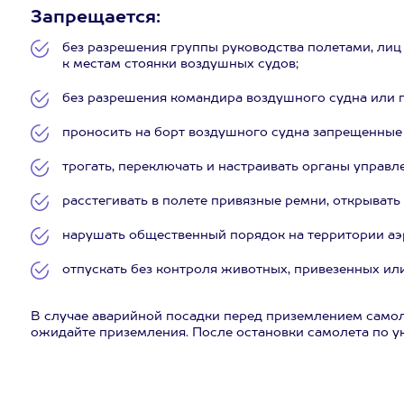
Запрещается:
без разрешения группы руководства полетами, ли
к местам стоянки воздушных судов;
без разрешения командира воздушного судна или п
проносить на борт воздушного судна запрещенные 
трогать, переключать и настраивать органы управ
расстегивать в полете привязные ремни, открывать 
нарушать общественный порядок на территории аэр
отпускать без контроля животных, привезенных ил
В случае аварийной посадки перед приземлением самоле
ожидайте приземления. После остановки самолета по ук