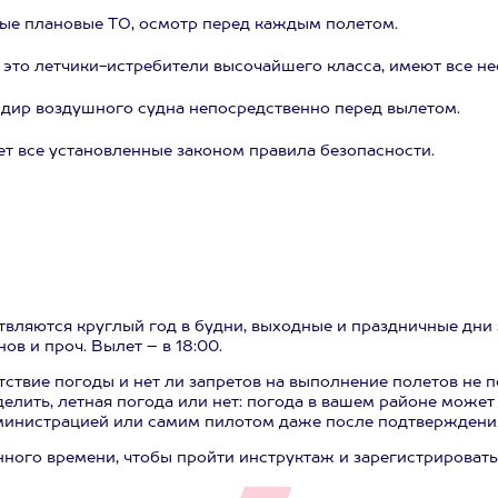
ые плановые ТО, осмотр перед каждым полетом.
и, это летчики-истребители высочайшего класса, имеют все
дир воздушного судна непосредственно перед вылетом.
т все установленные законом правила безопасности.
твляются круглый год в будни, выходные и праздничные дни 
в и проч. Вылет – в 18:00.
ствие погоды и нет ли запретов на выполнение полетов не по
елить, летная погода или нет: погода в вашем районе может
дминистрацией или самим пилотом даже после подтверждени
нного времени, чтобы пройти инструктаж и зарегистрировать