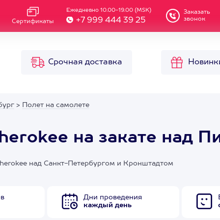
Ежедневно 10.00-19.00 (MSK)
Заказать
звонок
+7 999 444 39 25
Сертификаты
Срочная доставка
Новинк
бург
>
Полет на самолете
Cherokee на закате над 
 Cherokee над Санкт-Петербургом и Кронштадтом
ов
Дни проведения
каждый день