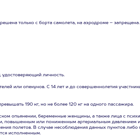
решена только с борта самолета, на аэродроме – запрещена.
, удостоверяющий личность.
телей или опекунов. С 14 лет и до совершеннолетия участни
ревышать 190 кг, но не более 120 кг на одного пассажира.
еском опьянении, беременные женщины, а также лица с псих
и, повышенным или пониженным артериальным давлением и
ения полетов. В случае несоблюдения данных пунктов либо 
ется исполненным.