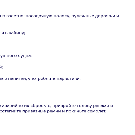
 на взлетно-посадочную полосу, рулежные дорожки и
я в кабину;
душного судна;
й;
ые напитки, употреблять наркотики;
 аварийно их сбросьте, прикройте голову руками и
сстегните привязные ремни и покиньте самолет.