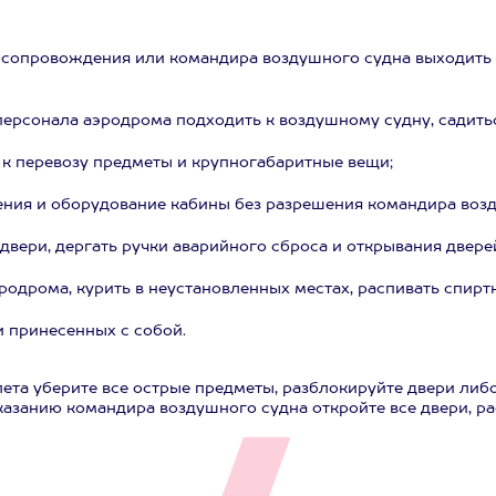
ц сопровождения или командира воздушного судна выходить
ерсонала аэродрома подходить к воздушному судну, садитьс
к перевозу предметы и крупногабаритные вещи;
ления и оборудование кабины без разрешения командира воз
двери, дергать ручки аварийного сброса и открывания двере
одрома, курить в неустановленных местах, распивать спиртн
и принесенных с собой.
та уберите все острые предметы, разблокируйте двери либо
азанию командира воздушного судна откройте все двери, ра