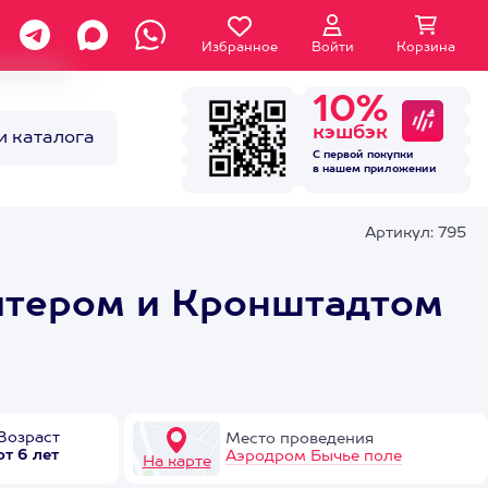
Избранное
Войти
Корзина
10%
кэшбэк
и каталога
С первой покупки
в нашем
приложении
Артикул: 795
Питером и Кронштадтом
Возраст
Место проведения
от 6 лет
Аэродром Бычье поле
На карте