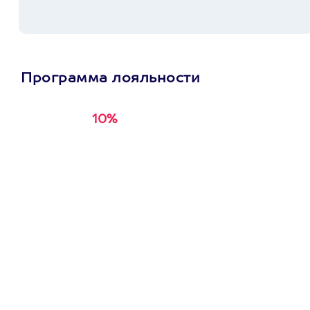
Программа лояльности
10%
Получи
кэшбэк за
первую покупку в
приложении