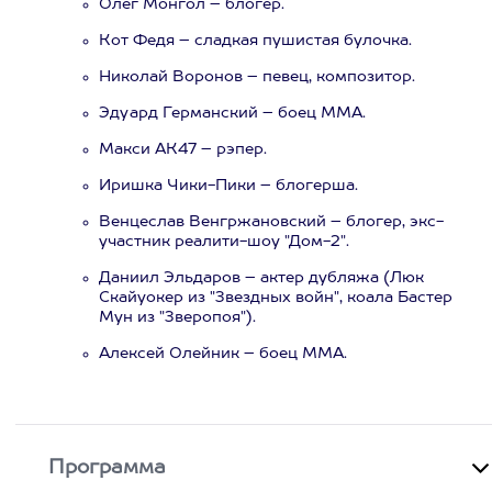
Олег Монгол – блогер.
Кот Федя – сладкая пушистая булочка.
Николай Воронов – певец, композитор.
Эдуард Германский – боец MMA.
Макси АК47 – рэпер.
Иришка Чики-Пики – блогерша.
Венцеслав Венгржановский – блогер, экс-
участник реалити-шоу "Дом-2".
Даниил Эльдаров – актер дубляжа (Люк
Скайуокер из "Звездных войн", коала Бастер
Мун из "Зверопоя").
Алексей Олейник – боец MMA.
Программа