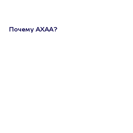
Почему АХАА?
Один
сертификат
на любое
развлечение