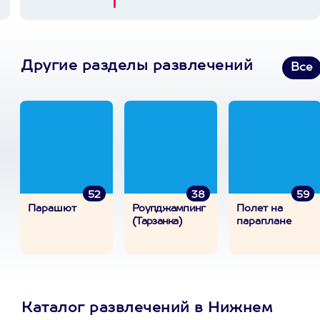
Другие разделы развлечений
Все
52
38
59
Парашют
Роупджампинг
Полет на
(Тарзанка)
параплане
Каталог развлечений в Нижнем