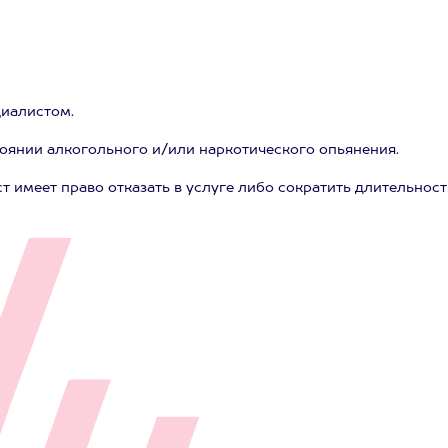
циалистом.
тоянии алкогольного и/или наркотического опьянения.
т имеет право отказать в услуге либо сократить длительност