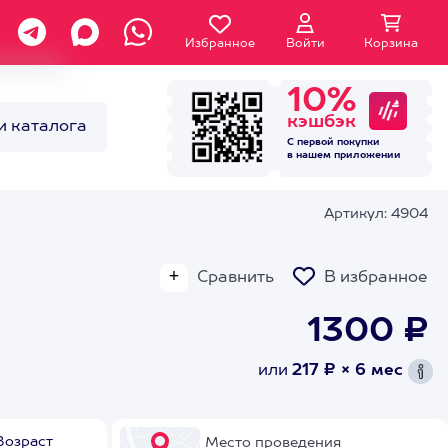
Избранное
Войти
Корзина
10%
кэшбэк
и каталога
С первой покупки
в нашем
приложении
Артикул: 4904
Сравнить
В избранное
1300 ₽
или
217 ₽ × 6 мес
Возраст
Место проведения