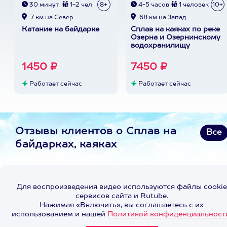
30 минут
1-2 чел
8+
4-5 часов
1 человек
10+
7 км на Север
68 км на Запад
Катание на байдарке
Сплав на каяках по реке
Озерна и Озернинскому
водохранилищу
1450 ₽
7450 ₽
Работает сейчас
Работает сейчас
Отзывы клиентов о Сплав на
Все
байдарках, каяках
Для воспроизведения видео используются файлы cookie
сервисов сайта и Rutube.
Нажимая «Включить», вы соглашаетесь с их
использованием и нашей
Политикой конфиденциальност