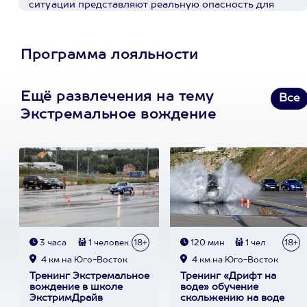
ситуации представляют реальную опасность для
себя, своих родных и окружающих. У ребят в Extrim
Drive огромный опыт, индивидуальный подход,
хорошая база и инструкторы -
Программа лояльности
суперпрофессионалы...
Пост в facebook.com
Ещё развлечения на тему
Все
Экстремальное вождение
3 часа
1 человек
18+
120 мин
1 чел
18+
4 км на Юго-Восток
4 км на Юго-Восток
Тренинг Экстремальное
Тренинг «Дрифт на
вождение в школе
воде» обучение
ЭкстримДрайв
скольжению на воде