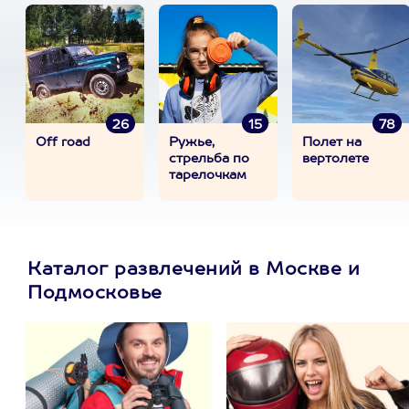
26
15
78
Off road
Ружье,
Полет на
стрельба по
вертолете
тарелочкам
Каталог развлечений в Москве и
Подмосковье