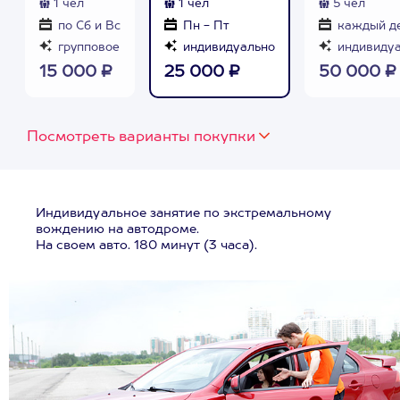
1 чел
1 чел
5 чел
по Сб и Вс
Пн - Пт
каждый д
групповое
индивидуально
индивиду
15 000 ₽
25 000 ₽
50 000 ₽
Посмотреть варианты покупки
Индивидуальное занятие по экстремальному
вождению на автодроме.
На своем авто. 180 минут (3 часа).