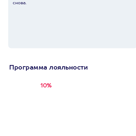
снова.
Программа лояльности
10%
Получи
кэшбэк за
первую покупку в
приложении