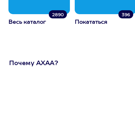
2890
396
Весь каталог
Покататься
Почему АХАА?
Один
сертификат
на любое
развлечение