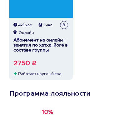
4х1 час
1 чел
18+
Онлайн
Абонемент на онлайн-
занятия по хатха-йоге в
составе группы
2750 ₽
Работает круглый год
Программа лояльности
10%
Получи
кэшбэк за
первую покупку в
приложении