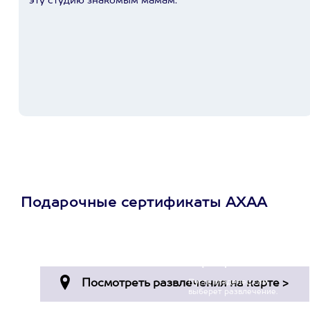
эту студию знакомым мамам.
Подарочные сертификаты АХАА
Просто подари
сертификат
Пусть владелец сам
выберет развлечение.